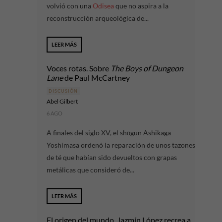
volvió con una
Odisea
que no aspira a la
reconstrucción arqueológica de...
LEER MÁS
Voces rotas. Sobre
The Boys of Dungeon
Lane
de Paul McCartney
DISCUSIÓN
Abel Gilbert
6 AGO
A finales del siglo XV, el shōgun Ashikaga
Yoshimasa ordenó la reparación de unos tazones
de té que habían sido devueltos con grapas
metálicas que consideró de...
LEER MÁS
El origen del mundo. Jazmín López recrea a