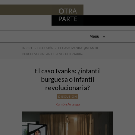
Menu
≡
INICIO
»
DISCUSIÓN
»
EL CASO IVANKA: ¿INFANTIL
BURGUESA O INFANTIL REVOLUCIONARIA?
El caso Ivanka: ¿infantil
burguesa o infantil
revolucionaria?
DISCUSIÓN
Ramón Arteaga