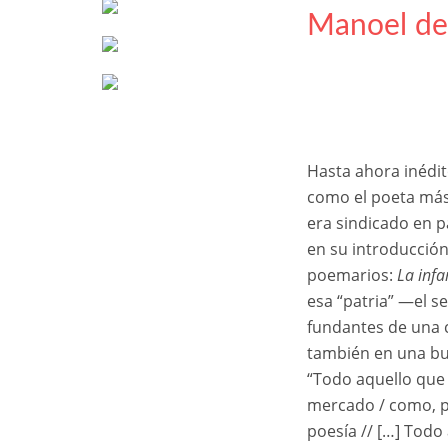
Manoel de
Hasta ahora inédit
como el poeta más
era sindicado en pa
en su introducció
poemarios:
La infa
esa “patria” —el 
fundantes de una c
también en una bu
“Todo aquello que 
mercado / como, po
poesía // […] Todo 