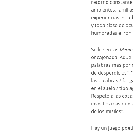
retorno constante 
ambientes, familia
experiencias estu
y toda clase de ocu
humoradas e ironí
Se lee en las
Memor
encajonada. Aquell
palabras más por 
de desperdicios”: 
las palabras / fati
en el suelo / tipo 
Respeto a las cosas 
insectos más que a 
de los misiles”.
Hay un juego poét