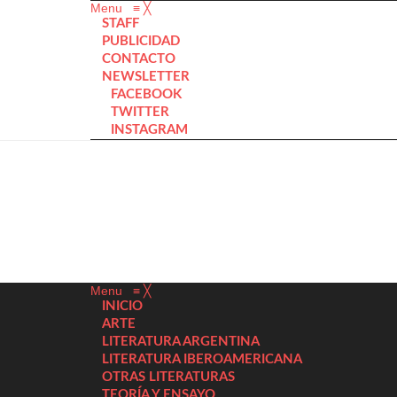
Menu
≡
╳
STAFF
PUBLICIDAD
CONTACTO
NEWSLETTER
FACEBOOK
TWITTER
INSTAGRAM
Menu
≡
╳
INICIO
ARTE
LITERATURA ARGENTINA
LITERATURA IBEROAMERICANA
OTRAS LITERATURAS
TEORÍA Y ENSAYO