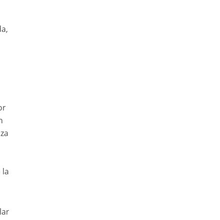
da,
or
n
nza
 la
lar