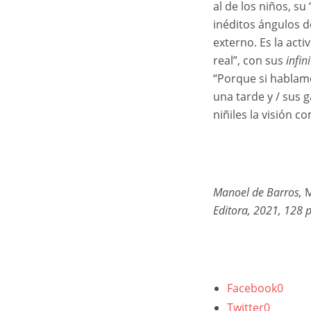
al de los niños, su
inéditos ángulos d
externo. Es la acti
real”, con sus
infin
“Porque si hablam
una tarde y / sus g
niñiles la visión c
Manoel de Barros,
M
Editora, 2021, 128 
Facebook
0
Twitter
0