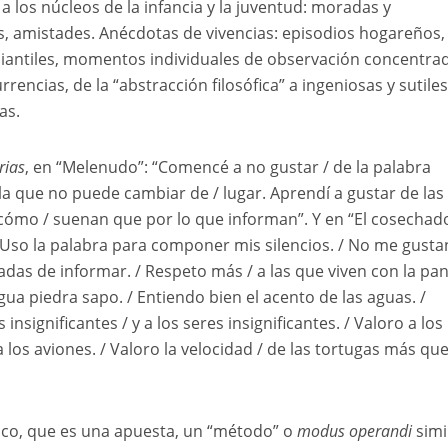
a los núcleos de la infancia y la juventud: moradas y
s, amistades. Anécdotas de vivencias: episodios hogareños,
diantiles, momentos individuales de observación concentra
rrencias, de la “abstracción filosófica” a ingeniosas y sutiles
as.
ias
, en “Melenudo”: “Comencé a no gustar / de la palabra
a que no puede cambiar de / lugar. Aprendí a gustar de las
cómo / suenan que por lo que informan”. Y en “El cosechad
“Uso la palabra para componer mis silencios. / No me gusta
gadas de informar. / Respeto más / a las que viven con la pa
agua piedra sapo. / Entiendo bien el acento de las aguas. /
insignificantes / y a los seres insignificantes. / Valoro a los
los aviones. / Valoro la velocidad / de las tortugas más que
ico, que es una apuesta, un “método” o
modus operandi
simi