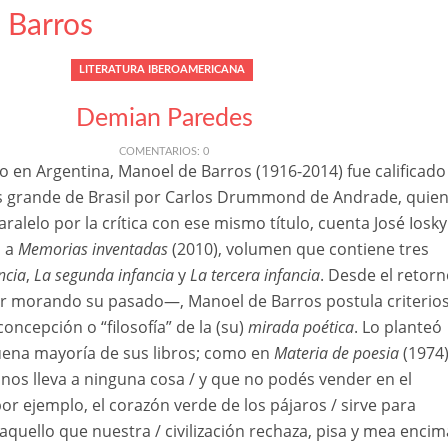
 Barros
LITERATURA IBEROAMERICANA
Demian Paredes
COMENTARIOS: 0
o en Argentina, Manoel de Barros (1916-2014) fue calificado
 grande de Brasil por Carlos Drummond de Andrade, quie
ralelo por la crítica con ese mismo título, cuenta José Iosk
n a
Memorias inventadas
(2010), volumen que contiene tres
ncia
,
La segunda infancia
y
La tercera infancia
. Desde el retorn
ser morando su pasado—, Manoel de Barros postula criterio
oncepción o “filosofía” de la (su)
mirada poética
. Lo planteó
ena mayoría de sus libros; como en
Materia de poesia
(1974)
nos lleva a ninguna cosa / y que no podés vender en el
r ejemplo, el corazón verde de los pájaros / sirve para
aquello que nuestra / civilización rechaza, pisa y mea encim