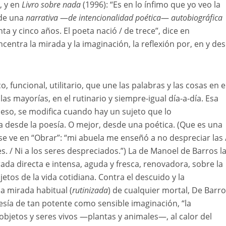
, y en
Livro sobre nada
(1996): “Es en lo ínfimo que yo veo la
sde una
narrativa
—
de intencionalidad poética
—
autobiográfica
a y cinco años. El poeta nació / de trece”, dice en
centra la mirada y la imaginación, la reflexión por, en y de
o, funcional, utilitario, que une las palabras y las cosas en e
 las mayorías, en el rutinario y siempre-igual día-a-día. Esa
eso, se modifica cuando hay un sujeto que lo
a desde la poesía. O mejor, desde una poética. (Que es una
se ve en “Obrar”: “mi abuela me enseñó a no despreciar las 
s. / Ni a los seres despreciados.”) La de Manoel de Barros l
ada directa e intensa, aguda y fresca, renovadora, sobre la
jetos de la vida cotidiana. Contra el descuido y la
la mirada habitual (
rutinizada
) de cualquier mortal, De Barr
esía de tan potente como sensible imaginación, “la
 objetos y seres vivos —plantas y animales—, al calor del