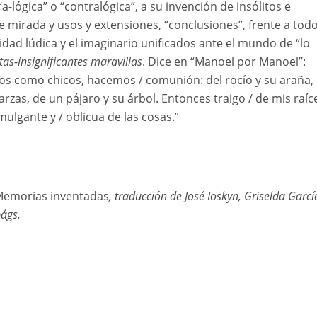
 “a-lógica” o “contralógica”, a su invención de insólitos e
e mirada y usos y extensiones, “conclusiones”, frente a todo
vidad lúdica y el imaginario unificados ante el mundo de “lo
itas-insignificantes maravillas
. Dice en “Manoel por Manoel”:
os como chicos, hacemos / comunión: del rocío y su araña,
arzas, de un pájaro y su árbol. Entonces traigo / de mis raíc
omulgante y / oblicua de las cosas.”
emorias inventadas
, traducción de José Ioskyn, Griselda Garcí
págs.