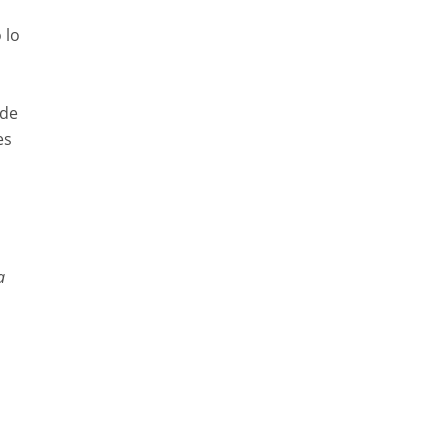
 lo
 de
es
a