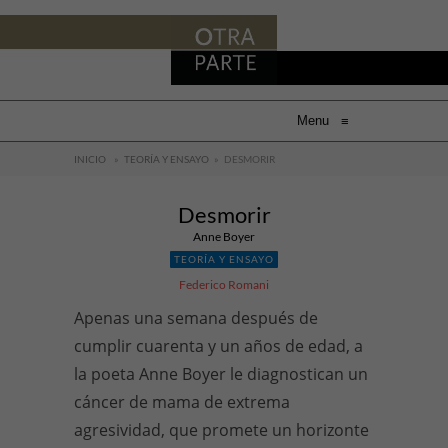
Menu
≡
INICIO
»
TEORÍA Y ENSAYO
»
DESMORIR
Desmorir
Anne Boyer
TEORÍA Y ENSAYO
Federico Romani
Apenas una semana después de
cumplir cuarenta y un años de edad, a
la poeta Anne Boyer le diagnostican un
cáncer de mama de extrema
agresividad, que promete un horizonte