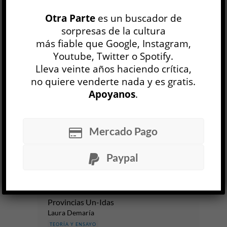
ENFERMEDAD
ENSAYO
ESCRITURA
Otra Parte
es un buscador de
sorpresas de la cultura
ESTADOS UNIDOS
LITERATURA
más fiable que Google, Instagram,
Youtube, Twitter o Spotify.
Esta es tu pena
Lleva veinte años haciendo crítica,
Renata Prati
no quiere venderte nada y es gratis.
TEORÍA Y ENSAYO
Apoyanos
.
Paula Gal​i​ndez
6 AGO
“Conozco el fondo, dice ella. Lo conozco con mi
Mercado Pago
raíz central: / es lo que te da miedo. / No tengo
miedo: yo ya estuve ahí. //...
Paypal
LEER MÁS
Provincias Un-Idas
Laura Demaría
TEORÍA Y ENSAYO