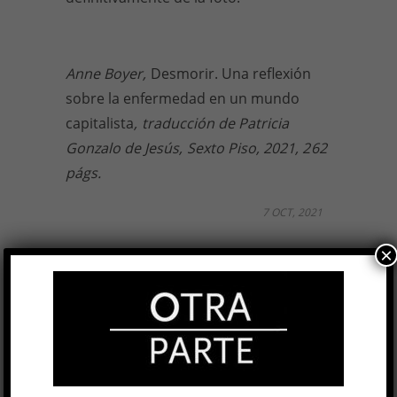
Anne Boyer,
Desmorir. Una reflexión
sobre la enfermedad en un mundo
capitalista
,
traducción de Patricia
Gonzalo de Jesús,
Sexto Piso, 2021, 2
62
págs.
7 OCT, 2021
×
Facebook
0
Twitter
0
Google+
0
Email
0
Telegram
WhatsApp
ETIQUETAS
CÁNCER
CAPITALISMO