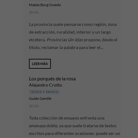
Matías Borg Oviedo
30 JUL
La provincia suele pensarse como región, zona
de extracción, ruralidad, interior y un largo
etcétera.
Provincias Un-Idas
propone, desde el
título, reclamar la palabra para leer el...
LEER MÁS
Los porqués de la rosa
Alejandro Crotto
TEORÍA Y ENSAYO
Guido Gentile
30 JUL
Toda colección de ensayos enfrenta una
amenaza doble, ya que suele tratarse de textos
escritos para diferentes ocasiones: puede ser un