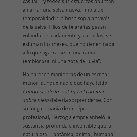
casual— y todos sus esfuerzos apuntan
a narrar una selva nueva, limpia de
temporalidad: “La brisa sopla a través
de la selva. Hilos de telarañas pasan
volando delicadamente y, con ellos, se
esfuman los meses, que no tienen nada
a lo que agarrarse, ni una rama
temblorosa, ni una gota de lluvia”.
No parecen maniobras de un escritor
menor, aunque nadie que haya leído
Conquista de lo inútil
y
Del caminar
sobre hielo
debería sorprenderse. Con
su megalomanía de intrépido
profesional, Herzog siempre anheló la
sustancia profunda e invencible que la
naturaleza —botánica, animal, humana