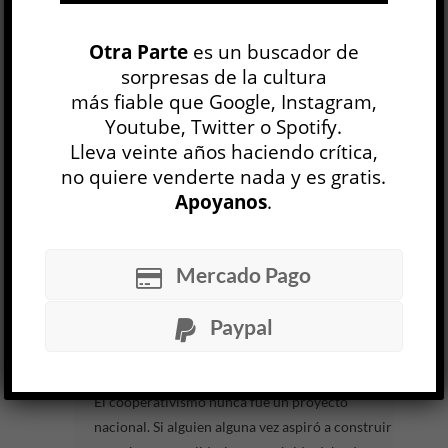
Alessio Brandolini
OTRAS LITERATURAS
Otra Parte
es un buscador de
Irina Garbatzky
sorpresas de la cultura
30 JUL
más fiable que Google, Instagram,
De qué están hechos los poemas y las historias, a
Youtube, Twitter o Spotify.
Lleva veinte años haciendo crítica,
qué tierra pertenecen, es una de las preguntas
no quiere venderte nada y es gratis.
que guían los
Poemas de la tierra / Poesie...
Apoyanos
.
LEER MÁS
Mercado Pago
Tango satánico
László Krasznahorkai
OTRAS LITERATURAS
Paypal
Manuel Crespo
16 JUL
El cooperativismo nunca fue un proyecto
nacional. Si alguien alguna vez aspiró a construir