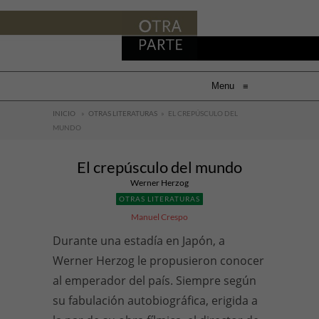
Menu
≡
INICIO
»
OTRAS LITERATURAS
»
EL CREPÚSCULO DEL
MUNDO
El crepúsculo del mundo
Werner Herzog
OTRAS LITERATURAS
Manuel Crespo
Durante una estadía en Japón, a
Werner Herzog le propusieron conocer
al emperador del país. Siempre según
su fabulación autobiográfica, erigida a