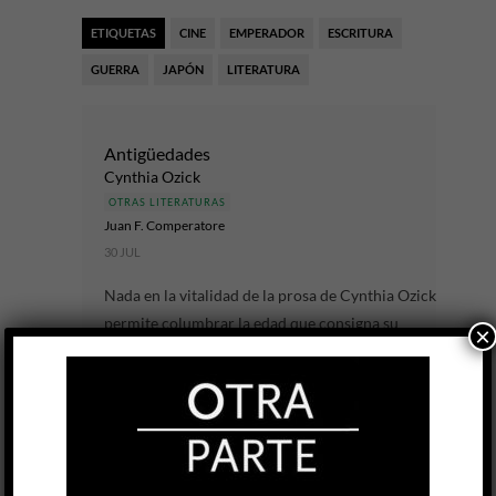
ETIQUETAS
CINE
EMPERADOR
ESCRITURA
GUERRA
JAPÓN
LITERATURA
Antigüedades
Cynthia Ozick
OTRAS LITERATURAS
Juan F. Comperatore
30 JUL
Nada en la vitalidad de la prosa de Cynthia Ozick
permite columbrar la edad que consigna su
×
biografía. Mientras el calendario sigue
sumándole años, cada una de...
LEER MÁS
Poesie della terra / Poemas de la tierra