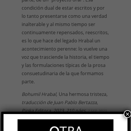
condición dual de estar escritos y por
lo tanto presentarse como una verdad
inalterable y al mismo tiempo ser
continuamente repensados, reescritos,
es lo que hace del legado Hrabal un
acontecimiento perenne: lo vuelve una
voz que trasciende la historia, el tiempo
y las formulaciones típicas de la prosa
consuetudinaria de la que formamos
parte.
Bohumil Hrabal,
Una hermosa tristeza
,
traducción de Juan Pablo Bertazza,
Pinka Editora, 2023, 210 págs.
7 SEP, 2023
×
Facebook
0
Twitter
0