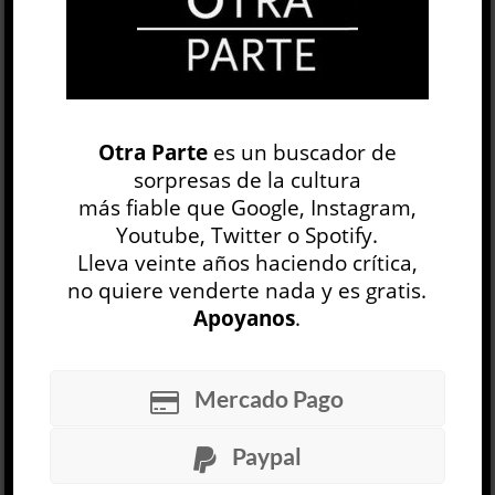
Google+
0
Email
0
Telegram
WhatsApp
Otra Parte
es un buscador de
ETIQUETAS
AVENTURAS
BOHEMIA
sorpresas de la cultura
CHECOSLOVAQUIA
CUENTOS
EXTRAÑEZA
más fiable que Google, Instagram,
FAMILIA
HUMOR
LITERATURA
Youtube, Twitter o Spotify.
Lleva veinte años haciendo crítica,
MUNDO SOCIAL
NIÑO
PUEBLOS
no quiere venderte nada y es gratis.
Apoyanos
.
Antigüedades
Cynthia Ozick
OTRAS LITERATURAS
Mercado Pago
Juan F. Comperatore
30 JUL
Paypal
Nada en la vitalidad de la prosa de Cynthia Ozick