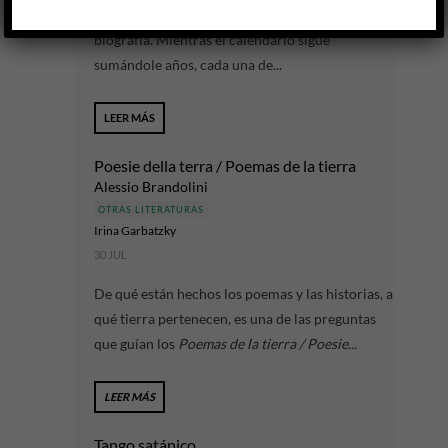
permite columbrar la edad que consigna su
biografía. Mientras el calendario sigue
sumándole años, cada una de...
LEER MÁS
Poesie della terra / Poemas de la tierra
Alessio Brandolini
OTRAS LITERATURAS
Irina Garbatzky
30 JUL
De qué están hechos los poemas y las historias, a
qué tierra pertenecen, es una de las preguntas
que guían los
Poemas de la tierra / Poesie...
LEER MÁS
Tango satánico