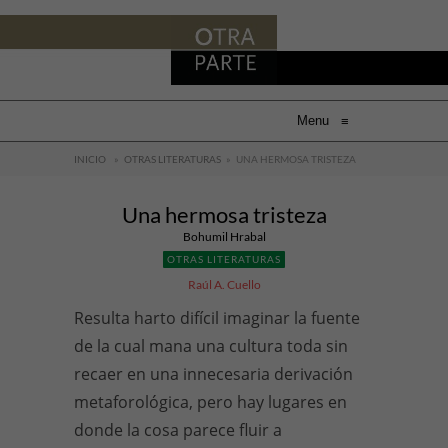
Menu
≡
INICIO
»
OTRAS LITERATURAS
»
UNA HERMOSA TRISTEZA
Una hermosa tristeza
Bohumil Hrabal
OTRAS LITERATURAS
Raúl A. Cuello
Resulta harto difícil imaginar la fuente
de la cual mana una cultura toda sin
recaer en una innecesaria derivación
metaforológica, pero hay lugares en
donde la cosa parece fluir a