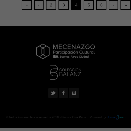
«
‹
2
3
4
5
6
›
»
© Todos los derechos reservados 2018 -
Revista Otra Parte
. Powered by
Urano
web