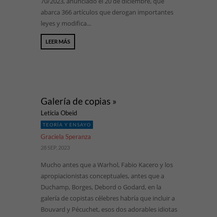
70/2023, anunciado el 20 de diciembre, que
abarca 366 artículos que derogan importantes
leyes y modifica...
LEER MÁS
Galería de copias »
Leticia Obeid
TEORÍA Y ENSAYO
Graciela Speranza
28 SEP, 2023
Mucho antes que a Warhol, Fabio Kacero y los
apropiacionistas conceptuales, antes que a
Duchamp, Borges, Debord o Godard, en la
galería de copistas célebres habría que incluir a
Bouvard y Pécuchet, esos dos adorables idiotas