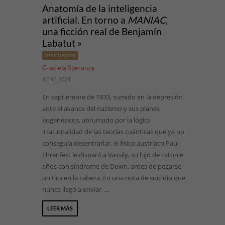
Anatomía de la inteligencia
artificial. En torno a
MANIAC
,
una ficción real de Benjamín
Labatut »
DISCUSIÓN
Graciela Speranza
4 ENE, 2024
En septiembre de 1933, sumido en la depresión
ante el avance del nazismo y sus planes
eugenésicos, abrumado por la lógica
irracionalidad de las teorías cuánticas que ya no
conseguía desentrañar, el físico austríaco Paul
Ehrenfest le disparó a Vassily, su hijo de catorce
años con síndrome de Down, antes de pegarse
un tiro en la cabeza. En una nota de suicidio que
nunca llegó a enviar, ...
LEER MÁS