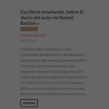
Escribirse enseñando. Sobre
El
léxico del autor
de Roland
Barthes »
DISCUSIÓN
Graciela Speranza
3 AGO, 2023
Habíamos leído, subrayado y hasta
memorizado pasajes enteros de Barthes por
Barthes, pero llega ahora, casi cincuenta años
más tarde, su precuela razonada, una
expansión de aquel montaje rapsódico de sí
mismo que Barthes publicó en la serie de Seuil
en 1975. El léxico del autor (Eterna Cadencia,
2023), escrupulosa edición del seminario que
Barthes dicta en la Escuela Práctica de Altos E...
LEER MÁS