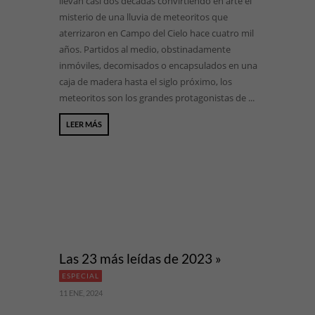
llevan casi dos décadas convirtiendo en arte el
misterio de una lluvia de meteoritos que
aterrizaron en Campo del Cielo hace cuatro mil
años. Partidos al medio, obstinadamente
inmóviles, decomisados o encapsulados en una
caja de madera hasta el siglo próximo, los
meteoritos son los grandes protagonistas de ...
LEER MÁS
Las 23 más leídas de 2023 »
ESPECIAL
11 ENE, 2024