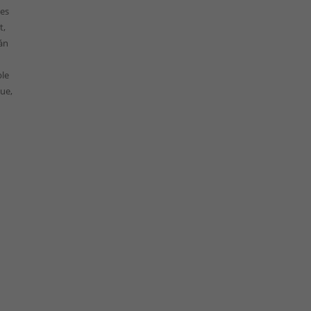
res
t,
rán
ble
ue,