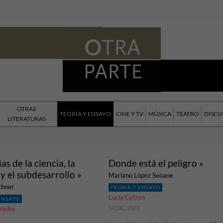
OTRAS
TEORÍA Y ENSAYO
CINE Y TV
MÚSICA
TEATRO
DISCU
LITERATURAS
s de la ciencia, la
Donde está el peligro »
 y el subdesarrollo »
Mariano López Seoane
chner
TEORÍA Y ENSAYO
Lucía Cytryn
 ENSAYO
redes
14 DIC, 2023