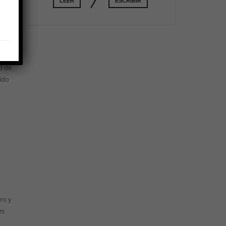
LEER
ESCRIBIR
ja
, y
 los
a
d de
tido
ro y
es