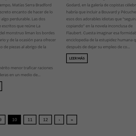
tiempo, Matías Serra Bradford
Godard, en la galería de copistas céleb
iscreto encanto de hacer de lo
habría que incluir a Bouvard y Pécuche
 algo perdurable. Las dos
esos dos adorables idiotas que “segui
 escritos que reúne La
copiando” en la novela inconclusa de
 del monstruo liman los bordes
Flaubert. Cuesta imaginar esa formida
rio y de la ocasión para ofrecer
enciclopedia de la estupidez humana q
o de piezas al abrigo de la
después de dejar su empleo de co...
LEER MÁS
érito menor traficar raciones
eras en un medio de...
9
10
11
12
›
»