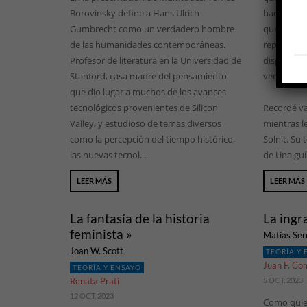
Borovinsky define a Hans Ulrich
haciendo: 
Gumbrecht como un verdadero hombre
quedamos 
de las humanidades contemporáneas.
repetitivas
Profesor de literatura en la Universidad de
dispositiv
Stanford, casa madre del pensamiento
verdaderas
que dio lugar a muchos de los avances
tecnológicos provenientes de Silicon
Recordé va
Valley, y estudioso de temas diversos
mientras le
como la percepción del tiempo histórico,
Solnit. Su
las nuevas tecnol...
de Una guía
LEER MÁS
LEER MÁS
La fantasía de la historia
La ingr
feminista »
Matías Ser
Joan W. Scott
TEORÍA Y
Juan F. Co
TEORÍA Y ENSAYO
Renata Prati
5 OCT, 2023
12 OCT, 2023
Como quie