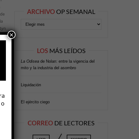
a
ARCHIVO
OP SEMANAL
 de
la
rtyn
×
por
los
LOS
MÁS LEÍDOS
La Odisea
de Nolan: entre la vigencia del
mito y la industria del asombro
Liquidación
ra
 o
El ejército ciego
CORREO
DE LECTORES
ción