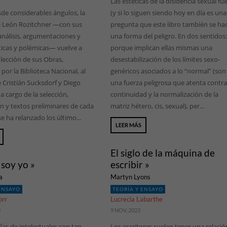
Las estéticas de la disidencia sexual fu
sde considerables ángulos, la
(y si lo siguen siendo hoy en día es una
de León Rozitchner —con sus
pregunta que este libro también se ha
 análisis, argumentaciones y
una forma del peligro. En dos sentidos
íticas y polémicas— vuelve a
porque implican ellas mismas una
olección de sus Obras,
desestabilización de los límites sexo-
por la Biblioteca Nacional, al
genéricos asociados a lo “normal” (son
 Cristián Sucksdorf y Diego
una fuerza peligrosa que atenta contra
a cargo de la selección,
continuidad y la normalización de la
n y textos preliminares de cada
matriz hétero, cis, sexual), per...
e ha relanzado los último...
LEER MÁS
El siglo de la máquina de
 soy yo »
escribir »
a
Martyn Lyons
 ENSAYO
TEORÍA Y ENSAYO
orr
Lucrecia Labarthe
3
9 NOV, 2023
ías de intelectuales son tan
Los escritores suelen tener una relació