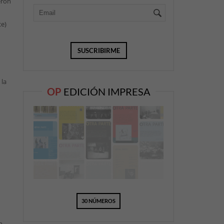
eron
ce)
:
 la
OP
EDICIÓN IMPRESA
30 NÚMEROS
n