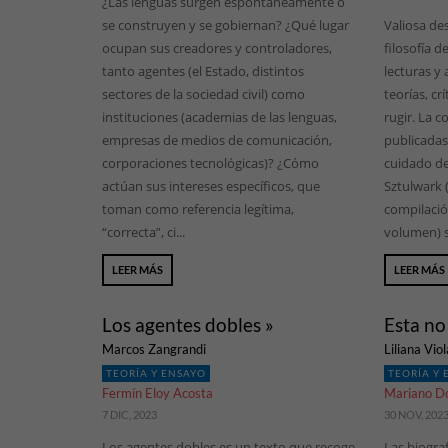
¿Las lenguas surgen espontáneamente o
se construyen y se gobiernan? ¿Qué lugar
Valiosa de
ocupan sus creadores y controladores,
filosofía 
tanto agentes (el Estado, distintos
lecturas y
sectores de la sociedad civil) como
teorías, cr
instituciones (academias de las lenguas,
rugir. La c
empresas de medios de comunicación,
publicadas 
corporaciones tecnológicas)? ¿Cómo
cuidado de
actúan sus intereses específicos, que
Sztulwark (
toman como referencia legítima,
compilació
“correcta”, ci...
volumen) s
LEER MÁS
LEER MÁS
Los agentes dobles »
Esta no
Marcos Zangrandi
Liliana Viol
TEORÍA Y ENSAYO
TEORÍA Y
Fermín Eloy Acosta
Mariano D
7 DIC, 2023
30 NOV, 202
Los agentes dobles es un texto que recoge
Las biograf