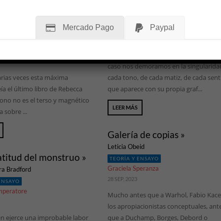
que seamos nosotras las que
de la lectura. Leer es una tarea comple
como las pesadas, las
por los sentidos anudados en los libros
Mercado Pago
Paypal
, es parte del muy eficiente
si leer implica aventurarse en la voz de
o que disimula las fuentes
otros, esto ya la convierte en una tare
 del problema.
doblemente compleja, porque en cada
caso nos demoramos en la singularida
rias veces esta máxima
cada tono, de cada matiz, de cada sen
ía el último libro de Rebecca
que aparece con su propia graf...
 tono no es el terso y magnético
LEER MÁS
 sobre ...
Galería de copias »
Leticia Obeid
atitud del monstruo »
TEORÍA Y ENSAYO
Graciela Speranza
ra Bradford
28 SEP, 2023
 ENSAYO
mperatore
Mucho antes que a Warhol, Fabio Kace
los apropiacionistas conceptuales, ant
n ejerce una improbable labor
que a Duchamp, Borges, Debord o