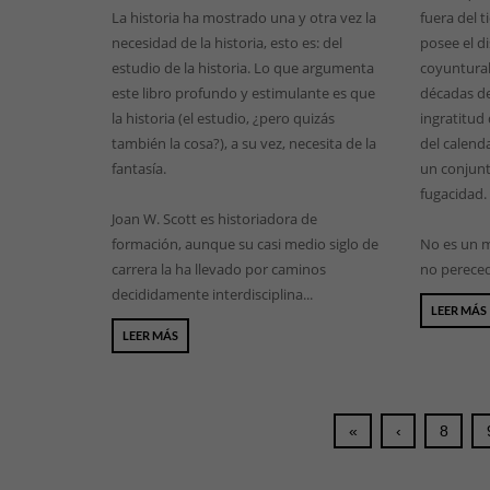
La historia ha mostrado una y otra vez la
fuera del 
necesidad de la historia, esto es: del
posee el d
estudio de la historia. Lo que argumenta
coyuntural
este libro profundo y estimulante es que
décadas de
la historia (el estudio, ¿pero quizás
ingratitud
también la cosa?), a su vez, necesita de la
del calenda
fantasía.
un conjunt
fugacidad.
Joan W. Scott es historiadora de
formación, aunque su casi medio siglo de
No es un m
carrera la ha llevado por caminos
no pereced
decididamente interdisciplina...
LEER MÁS
LEER MÁS
«
‹
8