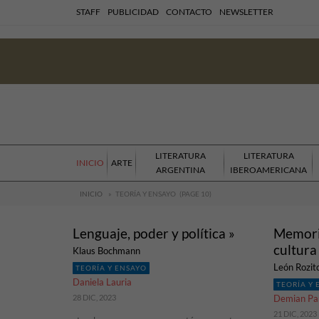
STAFF
PUBLICIDAD
CONTACTO
NEWSLETTER
LITERATURA
LITERATURA
INICIO
ARTE
ARGENTINA
IBEROAMERICANA
INICIO
»
TEORÍA Y ENSAYO
(PAGE 10)
Lenguaje, poder y política »
Memoria
cultura
Klaus Bochmann
León Rozit
TEORÍA Y ENSAYO
Daniela Lauria
TEORÍA Y
28 DIC, 2023
Demian Pa
21 DIC, 2023