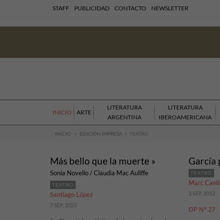
STAFF
PUBLICIDAD
CONTACTO
NEWSLETTER
LITERATURA
LITERATURA
INICIO
ARTE
ARGENTINA
IBEROAMERICANA
INICIO
»
EDICIÓN IMPRESA
»
TEATRO
Más bello que la muerte »
García 
Sonia Novello / Claudia Mac Auliffe
TEATRO
Marc Caell
TEATRO
1 SEP, 2012
Santiago López
7 SEP, 2023
OP N° 27