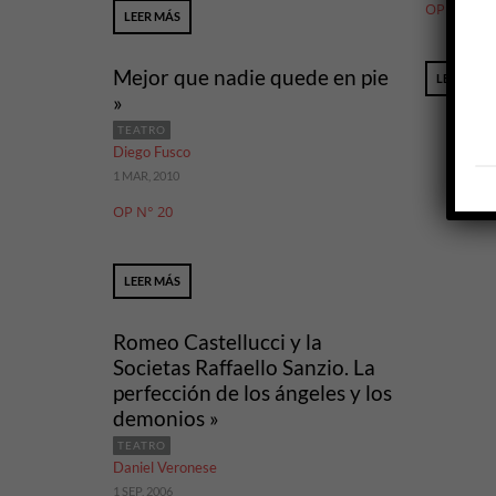
OP N° 16
LEER MÁS
Mejor que nadie quede en pie
LEER MÁS
»
TEATRO
Diego Fusco
1 MAR, 2010
OP N° 20
LEER MÁS
Romeo Castellucci y la
Societas Raffaello Sanzio. La
perfección de los ángeles y los
demonios »
TEATRO
Daniel Veronese
1 SEP, 2006