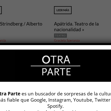
LEER MÁS
Strindberg / Alberto
Apátrida. Teatro de la
nacionalidad »
TEATRO
rcía
Graciela Speranza
1 DIC, 2010
OP N° 22
LEER MÁS
ien asiste a su propio
Todo es relativo. Pero esto
 »
depende »
tra Parte
es un buscador de sorpresas de la cultu
TEATRO
ás fiable que Google, Instagram, Youtube, Twitter
Rafael Spregelburd
Spotify.
1 SEP, 2008