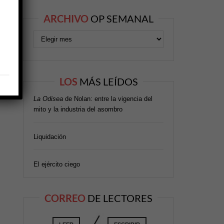
ARCHIVO
OP SEMANAL
LOS
MÁS LEÍDOS
La Odisea
de Nolan: entre la vigencia del
mito y la industria del asombro
Liquidación
El ejército ciego
CORREO
DE LECTORES