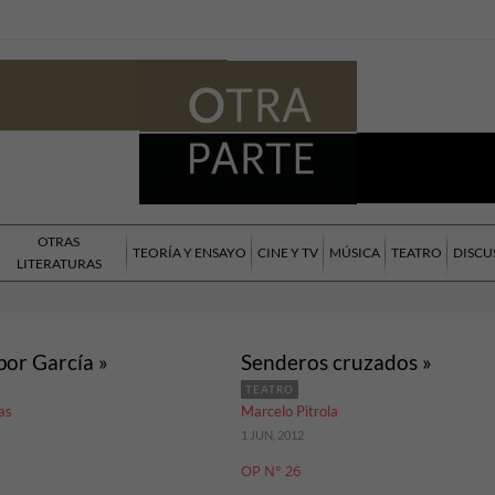
OTRAS
TEORÍA Y ENSAYO
CINE Y TV
MÚSICA
TEATRO
DISCU
LITERATURAS
por García »
Senderos cruzados »
TEATRO
as
Marcelo Pitrola
1 JUN, 2012
OP N° 26