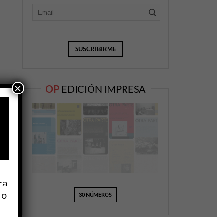
×
OP
EDICIÓN IMPRESA
ra
 o
30 NÚMEROS