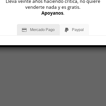
Lleva veinte años haciendo crítica, no quiere
OP N° 15
venderte nada y es gratis.
Apoyanos
.
LEER MÁS
Mercado Pago
Paypal