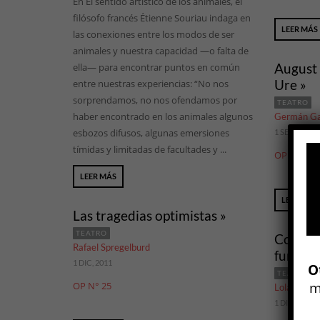
En El sentido artístico de los animales, el
filósofo francés Étienne Souriau indaga en
LEER MÁS
las conexiones entre los modos de ser
animales y nuestra capacidad —o falta de
August 
ella— para encontrar puntos en común
Ure »
entre nuestras experiencias: “No nos
sorprendamos, no nos ofendamos por
TEATRO
haber encontrado en los animales algunos
Germán Ga
esbozos difusos, algunas emersiones
1 SEP, 2011
tímidas y limitadas de facultades y ...
OP N° 24
LEER MÁS
LEER MÁS
Las tragedias optimistas »
TEATRO
Como qu
Rafael Spregelburd
funeral
1 DIC, 2011
O
TEATRO
m
OP N° 25
Lola Arias
1 DIC, 2008