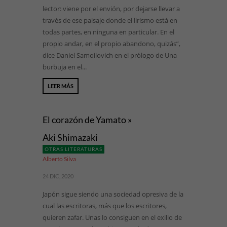
lector: viene por el envión, por dejarse llevar a
través de ese paisaje donde el lirismo está en
todas partes, en ninguna en particular. En el
propio andar, en el propio abandono, quizás”,
dice Daniel Samoilovich en el prólogo de Una
burbuja en el...
LEER MÁS
El corazón de Yamato »
Aki Shimazaki
OTRAS LITERATURAS
Alberto Silva
24 DIC, 2020
Japón sigue siendo una sociedad opresiva de la
cual las escritoras, más que los escritores,
quieren zafar. Unas lo consiguen en el exilio de