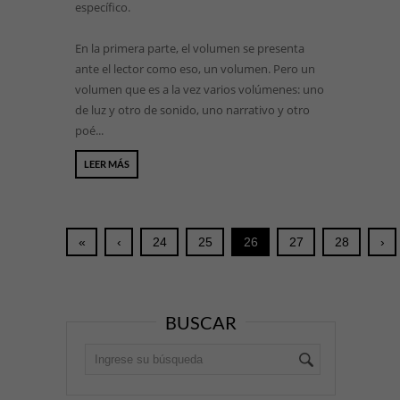
específico.
En la primera parte, el volumen se presenta
ante el lector como eso, un volumen. Pero un
volumen que es a la vez varios volúmenes: uno
de luz y otro de sonido, uno narrativo y otro
poé...
LEER MÁS
«
‹
24
25
26
27
28
›
BUSCAR