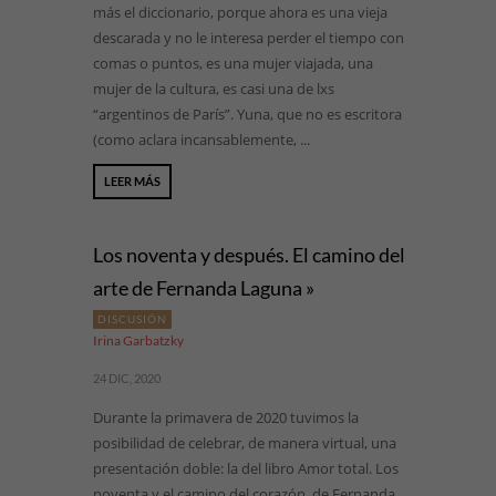
más el diccionario, porque ahora es una vieja
descarada y no le interesa perder el tiempo con
comas o puntos, es una mujer viajada, una
mujer de la cultura, es casi una de lxs
“argentinos de París”. Yuna, que no es escritora
(como aclara incansablemente, ...
LEER MÁS
Los noventa y después. El camino del
arte de Fernanda Laguna »
DISCUSIÓN
Irina Garbatzky
24 DIC, 2020
Durante la primavera de 2020 tuvimos la
posibilidad de celebrar, de manera virtual, una
presentación doble: la del libro Amor total. Los
noventa y el camino del corazón, de Fernanda