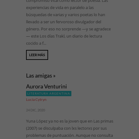
compromiso vital como lector de poesía. Las
experiencias de vida en paralelo a las
búsquedas de varias y varios poetas lo han
llevado a ser un fervoroso divulgador del
género. Por eso no sorprende —y se agradece
— este Los días Trakl, un diario de lectura
cocido a f...
LEER MÁS
Las amigas »
Aurora Venturini
LITERATURA ARGENTINA
Lucía Cytryn
24 DIC, 2020
Yuna López ya no es la joven que en Las primas
(2007) se disculpaba con lxs lectorxs por sus
problemas de puntuación. Aunque no consulta