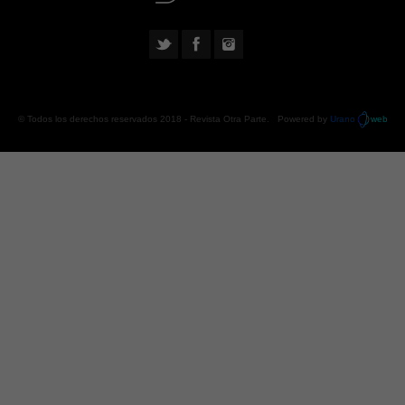
© Todos los derechos reservados 2018 -
Revista Otra Parte
. Powered by
Urano
web