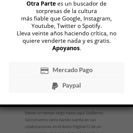
Otra Parte
es un buscador de
moriría al año siguiente; a lo sumo habría
sorpresas de la cultura
podido adivinarse que, quizás y a pesar de
más fiable que Google, Instagram,
todos los recaudos, lo haría tratando de
alcanzar la cima de una montaña. El destino le
Youtube, Twitter o Spotify.
tenía preparado otro plan y es el haber sido
Lleva veinte años haciendo crítica, no
inmor...
quiere venderte nada y es gratis.
Apoyanos
.
LEER MÁS
Los días Trakl »
Mercado Pago
Guillermo Saccomanno
Paypal
TEORÍA Y ENSAYO
Gustavo Álvarez Núñez
24 DIC, 2020
Desde un tiempo largo hasta aquí, Guillermo
Saccomanno viene dando cuenta en sus
colaboraciones en el diario Página/12 de un