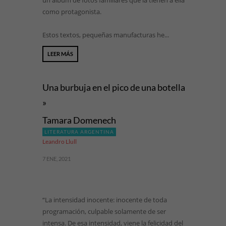
un álbum de fotos familiares que la tienen a ella
como protagonista.
Estos textos, pequeñas manufacturas he...
LEER MÁS
Una burbuja en el pico de una botella
»
Tamara Domenech
LITERATURA ARGENTINA
Leandro Llull
7 ENE, 2021
“La intensidad inocente: inocente de toda
programación, culpable solamente de ser
intensa. De esa intensidad, viene la felicidad del