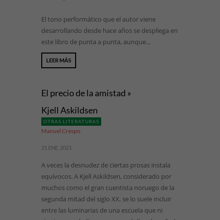
El tono performático que el autor viene
desarrollando desde hace años se despliega en
este libro de punta a punta, aunque...
LEER MÁS
El precio de la amistad »
Kjell Askildsen
OTRAS LITERATURAS
Manuel Crespo
21 ENE, 2021
A veces la desnudez de ciertas prosas instala
equívocos. A Kjell Askildsen, considerado por
muchos como el gran cuentista noruego de la
segunda mitad del siglo XX, se lo suele incluir
entre las luminarias de una escuela que ni