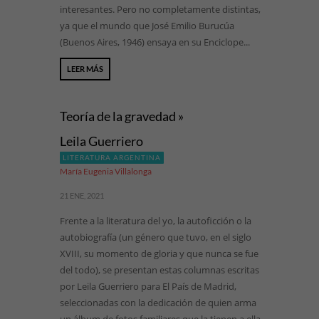
interesantes. Pero no completamente distintas,
ya que el mundo que José Emilio Burucúa
(Buenos Aires, 1946) ensaya en su Enciclope...
LEER MÁS
Teoría de la gravedad »
Leila Guerriero
LITERATURA ARGENTINA
María Eugenia Villalonga
21 ENE, 2021
Frente a la literatura del yo, la autoficción o la
autobiografía (un género que tuvo, en el siglo
XVIII, su momento de gloria y que nunca se fue
del todo), se presentan estas columnas escritas
por Leila Guerriero para El País de Madrid,
seleccionadas con la dedicación de quien arma