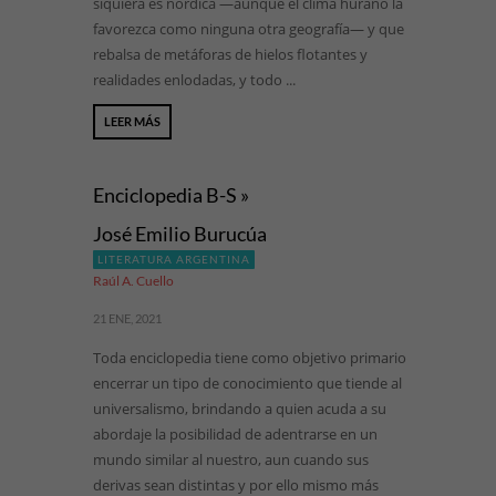
siquiera es nórdica —aunque el clima huraño la
favorezca como ninguna otra geografía— y que
rebalsa de metáforas de hielos flotantes y
realidades enlodadas, y todo ...
LEER MÁS
Enciclopedia B-S »
José Emilio Burucúa
LITERATURA ARGENTINA
Raúl A. Cuello
21 ENE, 2021
Toda enciclopedia tiene como objetivo primario
encerrar un tipo de conocimiento que tiende al
universalismo, brindando a quien acuda a su
abordaje la posibilidad de adentrarse en un
mundo similar al nuestro, aun cuando sus
derivas sean distintas y por ello mismo más