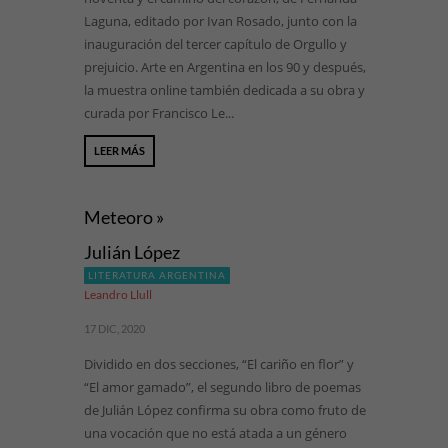
Laguna, editado por Ivan Rosado, junto con la
inauguración del tercer capítulo de Orgullo y
prejuicio. Arte en Argentina en los 90 y después,
la muestra online también dedicada a su obra y
curada por Francisco Le...
LEER MÁS
Meteoro »
Julián López
LITERATURA ARGENTINA
Leandro Llull
17 DIC, 2020
Dividido en dos secciones, “El cariño en flor” y
“El amor gamado”, el segundo libro de poemas
de Julián López confirma su obra como fruto de
una vocación que no está atada a un género