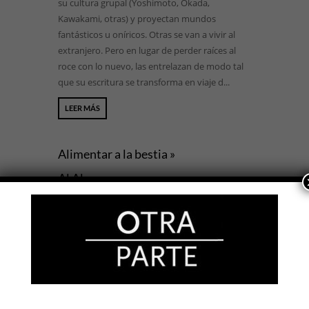
su cultura grupal (Yoshimoto, Okada,
Kawakami, otras) y proyectan mundos
fantásticos u oníricos. Otras se van a vivir al
extranjero. Pero en lugar de perder raíces al
roce con lo nuevo, las entrelazan de modo tal
que su escritura se transforma en viaje d...
LEER MÁS
Alimentar a la bestia »
Al Alvarez
OTRAS LITERATURAS
Raúl A. Cuello
24 DIC, 2020
Cuando en 1988 se publicó por primera este
libro, nada habría hecho suponer que el
escalador, doble de acción y diseñador de
equipamiento para alpinismo Mo Anthoine