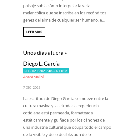
paisaje sabía cómo interpelar la veta
melancólica que se inscribe en los recónditos
genes del alma de cualquier ser humano, e...
LEER MÁS
Unos días afuera »
Diego L. García
LITERATURA ARGENTINA
Anahí Mallol
7 DIC, 2023
La escritura de Diego García se mueve entre la
cultura masiva y la letrada: la experiencia
cotidiana está permeada, formateada
estéticamente y guiñada por los cánones de
una industria cultural que ocupa todo el campo
de lo visible y de lo decible, aun de lo