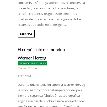
consumir, disfrutar y, sobre todo, reconocer. La
brevedad, la economía de los caracteres, la
tensión creciente, los golpes de efecto, los
vuelcos de timón representan algunos de los
recursos que todo lector del géne...
LEER MÁS
El crepúsculo del mundo »
Werner Herzog
OTRAS LITERATURAS
Manuel Crespo
1 FEB, 2024
Durante una estadía en Japón, a Werner Herzog
le propusieron conocer al emperador del país.
Siempre según su fabulación autobiográfica,
erigida a la par de su obra fílmica, el director de
Nosferatu se negó de plano: ¿qué tenía él para