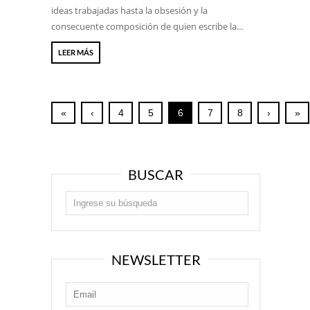
ideas trabajadas hasta la obsesión y la
consecuente composición de quien escribe la...
LEER MÁS
«
‹
4
5
6
7
8
›
»
BUSCAR
NEWSLETTER