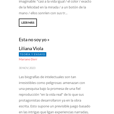
imaginable: “casi a la vida igual / el color / exacto
de la felicidad en la mirada / a un botón de la
mano / ellos sonríen con sus tr...
LEER MÁS
Esta no soy yo »
Liliana Viola
TEORÍA Y ENSAYO
Mariano Dorr
30 NOV, 2023
Las biografías de intelectuales son tan
irresistibles como peligrosas: amenazan con
una pesquisa bajo la promesa de una fiel
reproducción “en la vida real” de lo que sus
protagonistas desarrollaron ya en la obra
escrita. Esto supone un previsible juego basado
en las intrigas que ligan experiencias narradas,