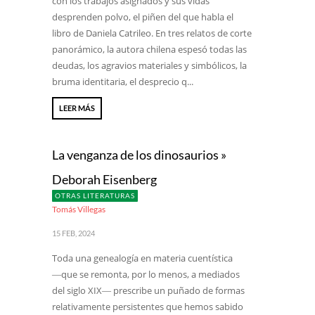
con los trabajos asignados y sus vidas
desprenden polvo, el piñen del que habla el
libro de Daniela Catrileo. En tres relatos de corte
panorámico, la autora chilena espesó todas las
deudas, los agravios materiales y simbólicos, la
bruma identitaria, el desprecio q...
LEER MÁS
La venganza de los dinosaurios »
Deborah Eisenberg
OTRAS LITERATURAS
Tomás Villegas
15 FEB, 2024
Toda una genealogía en materia cuentística
―que se remonta, por lo menos, a mediados
del siglo XIX― prescribe un puñado de formas
relativamente persistentes que hemos sabido