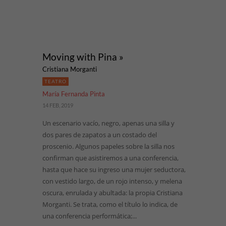
Moving with Pina »
Cristiana Morganti
TEATRO
María Fernanda Pinta
14 FEB, 2019
Un escenario vacío, negro, apenas una silla y
dos pares de zapatos a un costado del
proscenio. Algunos papeles sobre la silla nos
confirman que asistiremos a una conferencia,
hasta que hace su ingreso una mujer seductora,
con vestido largo, de un rojo intenso, y melena
oscura, enrulada y abultada: la propia Cristiana
Morganti. Se trata, como el título lo indica, de
una conferencia performática;...