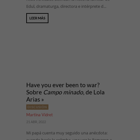
Edul, dramaturga, directora e intérprete d...
LEER MÁS
Have you ever been to war?
Sobre
Campo minado
, de Lola
Arias »
DISCUSIÓN
Martina Vidret
21 ABR, 2022
Mi papá cuenta muy seguido una anécdota: