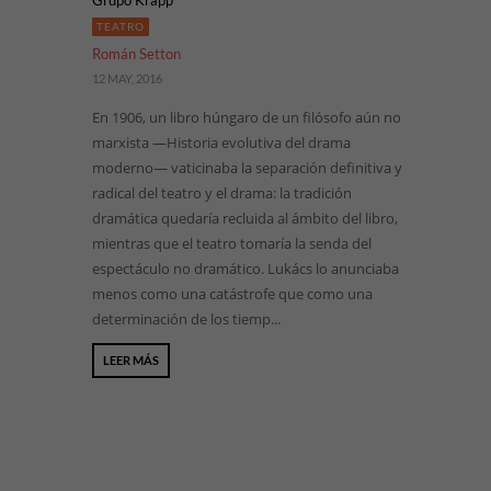
Grupo Krapp
TEATRO
Román Setton
12 MAY, 2016
En 1906, un libro húngaro de un filósofo aún no
marxista —Historia evolutiva del drama
moderno— vaticinaba la separación definitiva y
radical del teatro y el drama: la tradición
dramática quedaría recluida al ámbito del libro,
mientras que el teatro tomaría la senda del
espectáculo no dramático. Lukács lo anunciaba
menos como una catástrofe que como una
determinación de los tiemp...
LEER MÁS