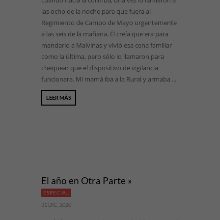
cuando hacía la colimba, una vez lo llamaron a
las ocho de la noche para que fuera al
Regimiento de Campo de Mayo urgentemente
a las seis de la mañana. Él creía que era para
mandarlo a Malvinas y vivió esa cena familiar
como la última, pero sólo lo llamaron para
chequear que el dispositivo de vigilancia
funcionara. Mi mamá iba a la Rural y armaba ...
LEER MÁS
El año en Otra Parte »
ESPECIAL
31 DIC, 2020