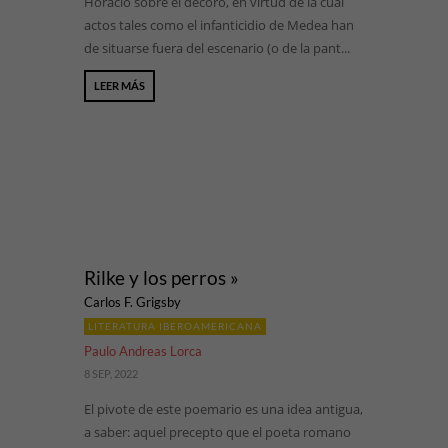
Horacio sobre el decoro, en virtud de la cual
actos tales como el infanticidio de Medea han
de situarse fuera del escenario (o de la pant...
LEER MÁS
Rilke y los perros »
Carlos F. Grigsby
LITERATURA IBEROAMERICANA
Paulo Andreas Lorca
8 SEP, 2022
El pivote de este poemario es una idea antigua,
a saber: aquel precepto que el poeta romano