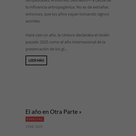
tempestades, erosiones, deshielos— a causa de
la influencia antropogénica. No es de extrañar,
entonces, que los años vayan tomando signos
acordes.
Hace casi un año, la Unesco declaraba el recién
pasado 2025 como el año internacional de la
preservación de los gl...
LEER MÁS
El año en Otra Parte »
ESPECIAL
2 ENE, 2025