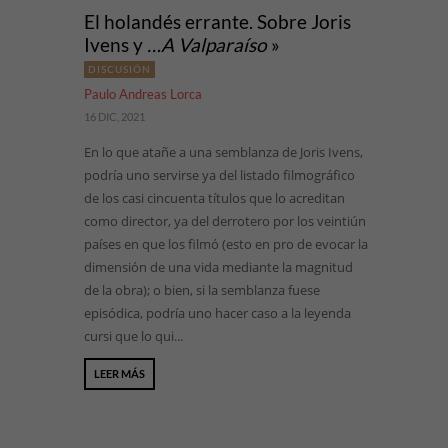
El holandés errante. Sobre Joris
Ivens y
…A Valparaíso
»
DISCUSIÓN
Paulo Andreas Lorca
16 DIC, 2021
En lo que atañe a una semblanza de Joris Ivens,
podría uno servirse ya del listado filmográfico
de los casi cincuenta títulos que lo acreditan
como director, ya del derrotero por los veintiún
países en que los filmó (esto en pro de evocar la
dimensión de una vida mediante la magnitud
de la obra); o bien, si la semblanza fuese
episódica, podría uno hacer caso a la leyenda
cursi que lo qui...
LEER MÁS