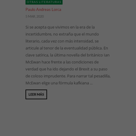
OTRAS LITERATURAS
Paulo Andreas Lorca
5 MAR, 2020
Si se acepta que vivimos en la era de la
incertidumbre, no extraña que el mundo
literario, cada vez con más intensidad, se
articule al tenor de la eventualidad pública. En
clave satírica, la última novella del británico Ian
McEwan hace frente a las condiciones de
verdad que ha ido dejando el Brexit a su paso
de coloso imprudente. Para narrar tal pesadilla,
McEwan elige una fórmula kafkiana ...
LEER MÁS