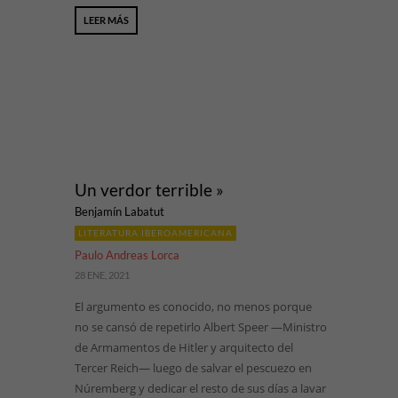
LEER MÁS
Un verdor terrible »
Benjamín Labatut
LITERATURA IBEROAMERICANA
Paulo Andreas Lorca
28 ENE, 2021
El argumento es conocido, no menos porque
no se cansó de repetirlo Albert Speer —Ministro
de Armamentos de Hitler y arquitecto del
Tercer Reich— luego de salvar el pescuezo en
Núremberg y dedicar el resto de sus días a lavar