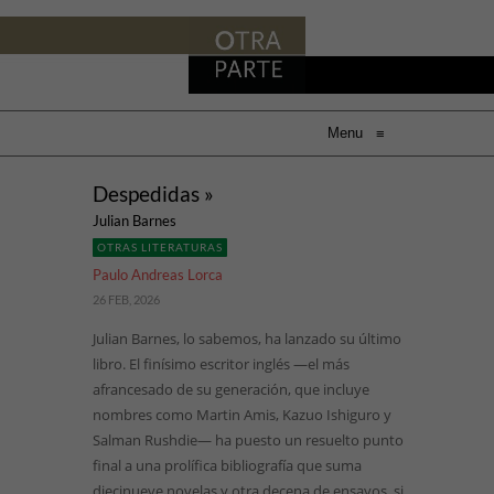
Menu
≡
Despedidas »
Julian Barnes
OTRAS LITERATURAS
Paulo Andreas Lorca
26 FEB, 2026
Julian Barnes, lo sabemos, ha lanzado su último
libro. El finísimo escritor inglés —el más
afrancesado de su generación, que incluye
nombres como Martin Amis, Kazuo Ishiguro y
Salman Rushdie— ha puesto un resuelto punto
final a una prolífica bibliografía que suma
diecinueve novelas y otra decena de ensayos, si