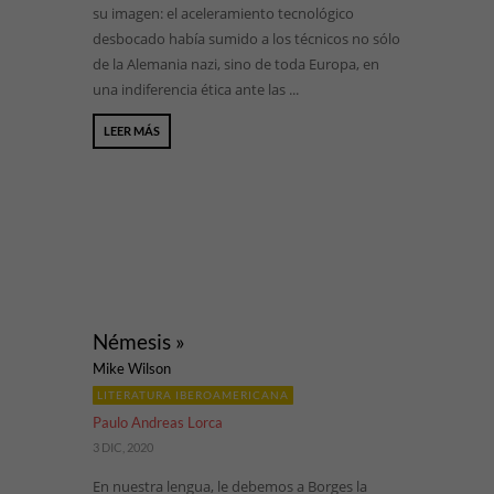
su imagen: el aceleramiento tecnológico
desbocado había sumido a los técnicos no sólo
de la Alemania nazi, sino de toda Europa, en
una indiferencia ética ante las ...
LEER MÁS
Némesis »
Mike Wilson
LITERATURA IBEROAMERICANA
Paulo Andreas Lorca
3 DIC, 2020
En nuestra lengua, le debemos a Borges la