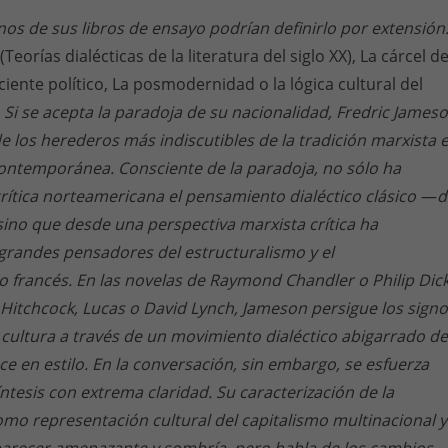
unos de sus libros de ensayo podrían definirlo por extensión
eorías dialécticas de la literatura del siglo XX), La cárcel de
ciente político, La posmodernidad o la lógica cultural del
. Si se acepta la paradoja de su nacionalidad, Fredric James
de los herederos más indiscutibles de la tradición marxista 
l contemporánea. Consciente de la paradoja, no sólo ha
crítica norteamericana el pensamiento dialéctico clásico
—
d
ino que desde una perspectiva marxista crítica ha
grandes pensadores del estructuralismo y el
 francés. En las novelas de Raymond Chandler o Philip Dick
e Hitchcock, Lucas o David Lynch, Jameson persigue los sign
la cultura a través de un movimiento dialéctico abigarrado de
ce en estilo. En la conversación, sin embargo, se esfuerza
íntesis con extrema claridad. Su caracterización de la
o representación cultural del capitalismo multinacional y