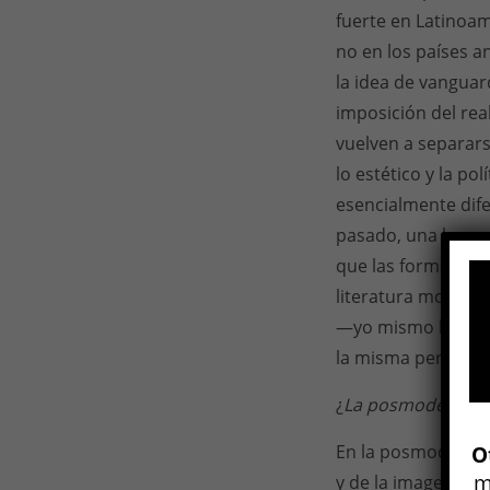
fuerte en Latinoa
no en los países a
la idea de vanguard
imposición del rea
vuelven a separars
lo estético y la po
esencialmente dif
pasado, una herenc
que las formas de 
literatura modern
—yo mismo he trat
la misma pertinenc
¿
La posmodernidad
En la posmodernid
O
m
y de la imagen, la