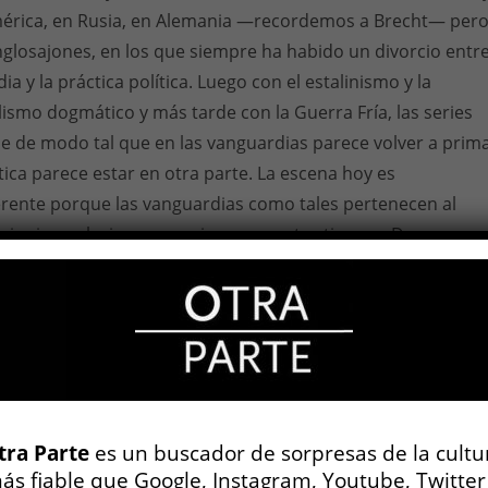
mérica, en Rusia, en Alemania —recordemos a Brecht— per
nglosajones, en los que siempre ha habido un divorcio entr
ia y la práctica política. Luego con el estalinismo y la
lismo dogmático y más tarde con la Guerra Fría, las series
e de modo tal que en las vanguardias parece volver a prim
lítica parece estar en otra parte. La escena hoy es
erente porque las vanguardias como tales pertenecen al
ia rica y gloriosa pero ajena a nuestro tiempo. De manera
crítica marxista que hemos desarrollado para leer la
a, aun cuando algunas de ellas resultaron muy productivas
ado de trabajar en esa dirección— no son ya aplicables co
ia a la producción cultural actual.
 obliga a un cambio de perspectiva teórica?
ad y en las nuevas formas de esta sociedad del espectácul
tra Parte
es un buscador de sorpresas de la cultu
ás fiable que Google, Instagram, Youtube, Twitter
 cultura tiene rasgos muchos más difusos que en el período