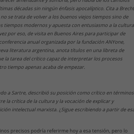
parecer amenazante y sombría, pero habla de los cambios
ltimas décadas sin ningún énfasis apocalíptico. Cita a Brech
no se trata de volver a los buenos viejos tiempos sino de
ios tiempos modernos y apuesta con entusiasmo a la cultura
l vez por eso, de visita en Buenos Aires para participar de
a conferencia anual organizada por la fundación ANYone,
va literatura argentina, anota títulos en una libreta de
e la tarea del crítico capaz de interpretar los procesos
stro tiempo apenas acaba de empezar.
ndo a Sartre, describió su posición como crítico en términos
e la crítica de la cultura y la vocación de explicar y
ición intelectual marxista.
¿
Sigue escribiendo a partir de es
nos precisos podría referirme hoy a esa tensión, pero lo