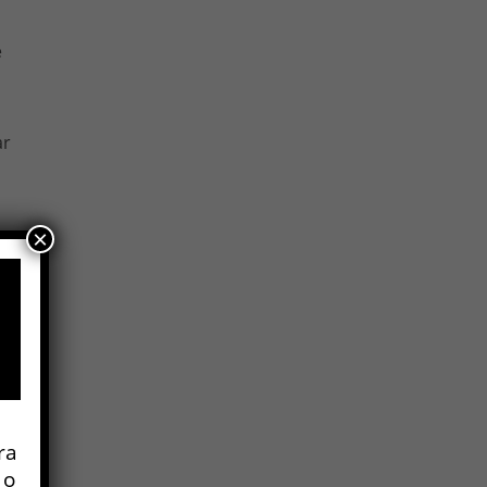
o
e
ar
×
n
o
ra
 o