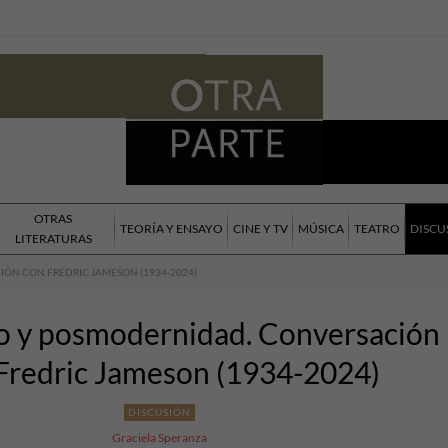
OTRAS
TEORÍA Y ENSAYO
CINE Y TV
MÚSICA
TEATRO
DISCU
LITERATURAS
ÓN CON FREDRIC JAMESON (1934-2024)
 y posmodernidad. Conversación
Fredric Jameson (1934-2024)
DISCUSIÓN
Graciela Speranza