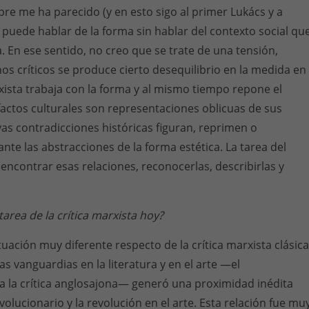
pre me ha parecido (y en esto sigo al primer Lukács y a
puede hablar de la forma sin hablar del contexto social qu
 En ese sentido, no creo que se trate de una tensión,
 críticos se produce cierto desequilibrio en la medida en
ista trabaja con la forma y al mismo tiempo repone el
factos culturales son representaciones oblicuas de sus
yas contradicciones históricas figuran, reprimen o
te las abstracciones de la forma estética. La tarea del
 encontrar esas relaciones, reconocerlas, describirlas y
tarea de la crítica marxista hoy?
uación muy diferente respecto de la crítica marxista clásica
as vanguardias en la literatura y en el arte —el
 la crítica anglosajona— generó una proximidad inédita
evolucionario y la revolución en el arte. Esta relación fue mu