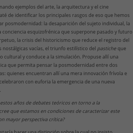
ando ejemplos del arte, la arquitectura y el cine
é de identificar los principales rasgos de eso que hemos
r posmodernidad: la desaparición del sujeto individual, la
 conciencia esquizofrénica que superpone pasado y futuro
etuo, la crisis del historicismo que reduce el registro del
ostálgicas vacías, el triunfo estilístico del
pastiche
que
o cultural y conduce a la simulación. Propuse allí una
ctica que permita pensar la posmodernidad entre dos
s: quienes encuentran allí una mera innovación frívola e
 celebraron con euforia la emergencia de una nueva
.
stos años de debates teóricos en torno a la
cree que estamos en condiciones de caracterizar este
on mayor perspectiva crítica?
staría hacer una distinción sobre la cual no insisto