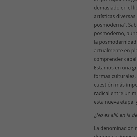
demasiado en el l
artísticas diversas
posmoderna”. Sabe
posmoderno, aunqu
la posmodernidad 
actualmente en pl
comprender cabalm
Estamos en una gra
formas culturales, 
cuestión más impo
radical entre un 
esta nueva etapa,
¿
No es allí, en la
La denominación n
denominaciones us