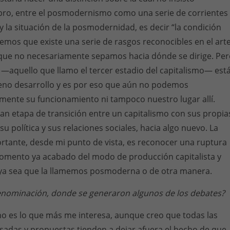
ibro, entre el posmodernismo como una serie de corrientes
 y la situación de la posmodernidad, es decir “la condición
mos que existe una serie de rasgos reconocibles en el art
e no necesariamente sepamos hacia dónde se dirige. Per
—aquello que llamo el tercer estadio del capitalismo— est
eno desarrollo y es por eso que aún no podemos
ente su funcionamiento ni tampoco nuestro lugar allí.
n etapa de transición entre un capitalismo con sus propia
su política y sus relaciones sociales, hacia algo nuevo. La
rtante, desde mi punto de vista, es reconocer una ruptura
momento ya acabado del modo de producción capitalista y
 ya sea que la llamemos posmoderna o de otra manera.
 denominación, donde se generaron algunos de los debates?
o es lo que más me interesa, aunque creo que todas las
adas y propuestas tienden a dejar afuera el hecho de que