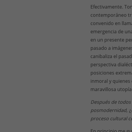
Efectivamente. Tom
contemporáneo trat
convenido en llama
emergencia de una
en un presente perp
pasado a imágenes n
canibaliza el pasad
perspectiva dialé
posiciones extrema
inmoral y quienes
maravillosa utopía
Después de todos e
posmodernidad,
¿
proceso cultural c
En principio me gu