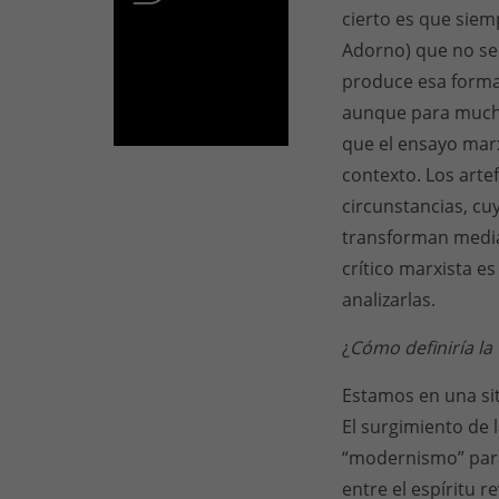
cierto es que siem
Adorno) que no se 
produce esa forma.
aunque para muchos
que el ensayo marx
contexto. Los arte
circunstancias, cu
transforman median
crítico marxista es
analizarlas.
¿
Cómo definiría la 
Estamos en una sit
El surgimiento de l
“modernismo” para
entre el espíritu r