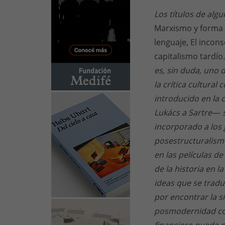
Los títulos de alg
Marxismo y forma (T
lenguaje, El incons
capitalismo tardío
es, sin duda, uno 
la crítica cultura
introducido en la 
Lukács a Sartre
—
s
incorporado a los 
posestructuralismo
en las películas d
de la historia en 
ideas que se tradu
por encontrar la s
posmodernidad com