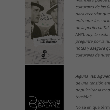
financiero puede 
culturales de las ú
para recordar que 
enfrentar los suc
de la periferia. Ta
ANYbody
, la sext
pregunta por la nue
notas y asegura qu
culturales de nue
Alguna vez, siguie
de una tensión entr
popularizar la trad
tensión?
No sé en qué térmi