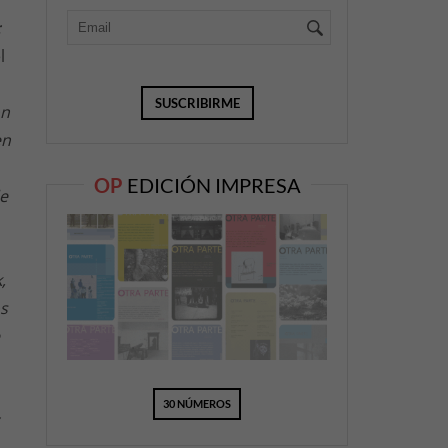
:
l
on
en
OP
EDICIÓN IMPRESA
e
,
os
30 NÚMEROS