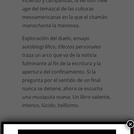
incienso y campanitas, la versión
new
age
del temazcal de las culturas
mesoamericanas en la que el chamán
manochanta
la manosea.
Exploración del duelo, ensayo
autobiográfico,
Efectos personales
traza un arco que va de la noticia
fulminante al fin de la escritura y la
apertura del confinamiento. Si la
pregunta por el sentido de un final
nunca se detiene, ahora se escucha
una musiquita nueva
. Un libro valiente,
intenso, lúcido, bellísimo.
×
Marina Mariasch
, Efectos personales,