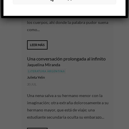
Las escrituras del yo han ido en los últimos años
hasta el borde: bordes del psiquismo, bordes de
los cuerpos, ahí donde la palabra pudor suena
como...
LEER MÁS
Una conversación prolongada al infinito
Jaquelina Miranda
LITERATURA ARGENTINA
Julieta Yelin
30 JUL
Una nena salva a su hermano menor con la
imaginación; otra extraña dolorosamente a su
hermano mayor, que está de viaje; una
estudiante secundaria oculta su embarazo...