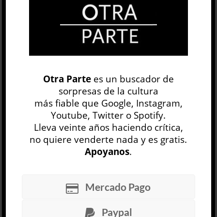
Emecé, 2022, 240 págs.
1 SEP, 2022
Facebook
0
Twitter
0
Google+
0
Email
1
Otra Parte
es un buscador de
Telegram
WhatsApp
sorpresas de la cultura
más fiable que Google, Instagram,
ETIQUETAS
AUTOBIOGRAFÍA
DUELO
Youtube, Twitter o Spotify.
LITERATURA
MADRE
POEMAS
POETA
Lleva veinte años haciendo crítica,
no quiere venderte nada y es gratis.
PSICOANÁLISIS
SUICIDIO
Apoyanos
.
Diario de familia
Gabriela Bejerman
Mercado Pago
LITERATURA ARGENTINA
Anahí Mallol
Paypal
6 AGO