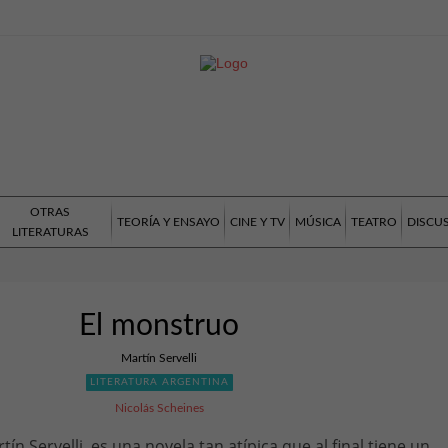
OTRAS
TEORÍA Y ENSAYO
CINE Y TV
MÚSICA
TEATRO
DISCU
LITERATURAS
El monstruo
Martín Servelli
LITERATURA ARGENTINA
Nicolás Scheines
rtín Servelli, es una novela tan atípica que al final tiene un