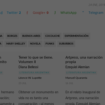
24 ENE, 201
Twitter
2
Google+
0
WhatsApp
Telegram
NA
BORGES
BUENOS AIRES
COCOLICHE
EXPERIMENTACIÓN
A
MARY SHELLEY
NOVELA
PUNKS
SUBURBIOS
n
Tener lo que se tiene.
Artpress
, una narración
inito
Volumen II
propia
Diana Bellessi
Ezequiel Alemian
NA
LITERATURA ARGENTINA
LITERATURA ARGENTINA
Léonce W. Lupette
Manuel Quaranta
23 JUL
16 JUL
u hermano
Obtener un monumento en
En el relato inaugural de
nación;
vida no es tanto una
Artpress, una narración
osamente a
consagración —al menos
propia, Ezequiel Alemian