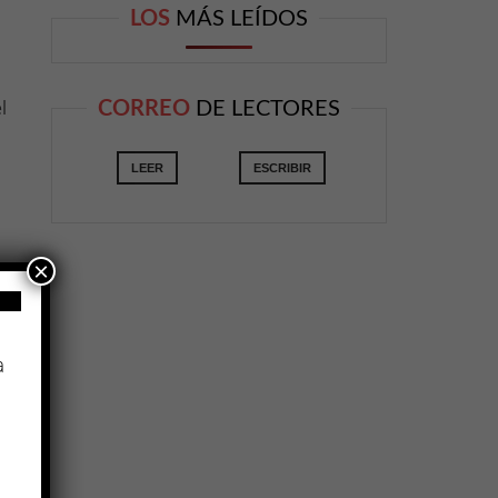
LOS
MÁS LEÍDOS
l
CORREO
DE LECTORES
LEER
ESCRIBIR
×
a