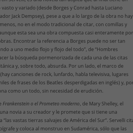
co vasto y variado (desde Borges y Conrad hasta Luciano
ador Jack Dempsey), pese a que a lo largo de la obra no hay
l menos, no en el modo tradicional de citar, con comillas y
 aunque esta sea una obra compuesta casi enteramente po
bras. Encontrar la referencia a Borges puede no ser tan
cando a uno medio flojo y flojo del todo”, de “Hombres
acer la búsqueda pormenorizada de cada una de las citas
itánica y, sobre todo, absurda. Por un lado, el marco de
 (hay canciones de rock, lunfardo, habla televisiva, lugares
les de frases de los Beatles desperdigadas en inglés) y, po
iona como un todo, sin necesidad de erudición.
de
Frankenstein o el Prometeo moderno
, de Mary Shelley, el
una novia a su creador y le promete que si tiene una
 “las vastas tierras salvajes de América del Sur”. Servelli cit
epígrafe y coloca al monstruo en Sudamérica, sólo que las