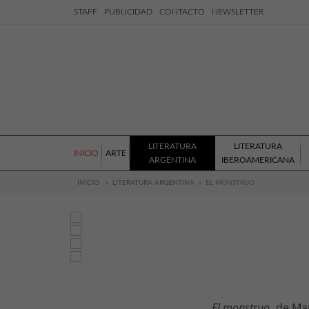
STAFF
PUBLICIDAD
CONTACTO
NEWSLETTER
LITERATURA
LITERATURA
INICIO
ARTE
ARGENTINA
IBEROAMERICANA
INICIO
»
LITERATURA ARGENTINA
»
EL MONSTRUO
El monstruo
, de Ma