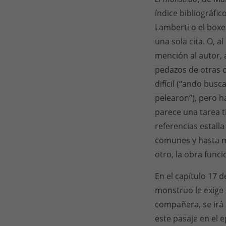
índice bibliográfi
Lamberti o el boxe
una sola cita. O, a
mención al autor,
pedazos de otras o
difícil (“ando bus
pelearon”), pero h
parece una tarea t
referencias estalla
comunes y hasta mi
otro, la obra func
En el capítulo 17 
monstruo le exige 
compañera, se irá a
este pasaje en el 