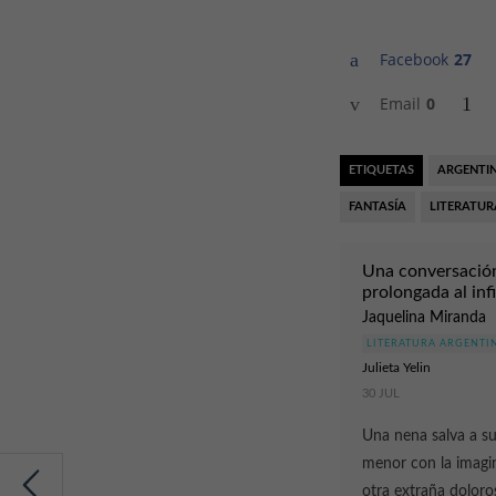
Facebook
27
Email
0
ETIQUETAS
ARGENTI
FANTASÍA
LITERATUR
Una conversació
prolongada al inf
Jaquelina Miranda
LITERATURA ARGENTI
Julieta Yelin
30 JUL
Una nena salva a s
menor con la imagi
otra extraña dolor