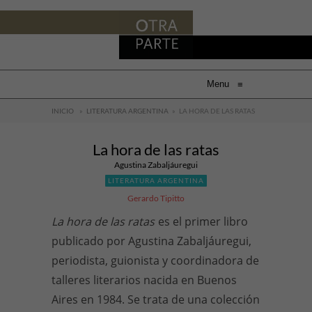
Menu
≡
INICIO
»
LITERATURA ARGENTINA
»
LA HORA DE LAS RATAS
La hora de las ratas
Agustina Zabaljáuregui
LITERATURA ARGENTINA
Gerardo Tipitto
La hora de las ratas
es el primer libro
publicado por Agustina Zabaljáuregui,
periodista, guionista y coordinadora de
talleres literarios nacida en Buenos
Aires en 1984. Se trata de una colección