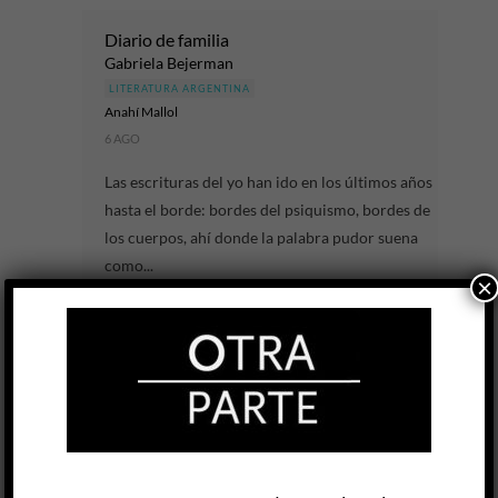
Diario de familia
Gabriela Bejerman
LITERATURA ARGENTINA
Anahí Mallol
6 AGO
Las escrituras del yo han ido en los últimos años
hasta el borde: bordes del psiquismo, bordes de
los cuerpos, ahí donde la palabra pudor suena
como...
×
LEER MÁS
Una conversación prolongada al infinito
Jaquelina Miranda
LITERATURA ARGENTINA
Julieta Yelin
30 JUL