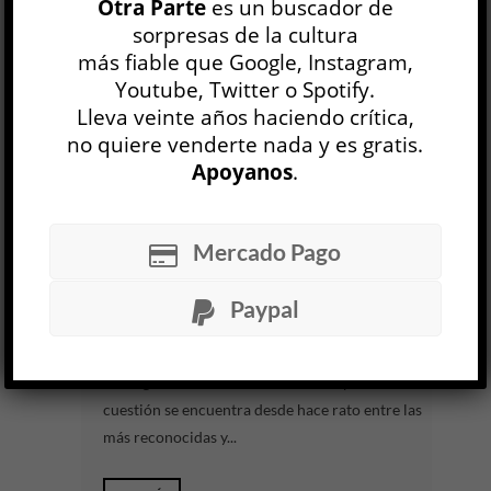
Otra Parte
es un buscador de
Una nena salva a su hermano menor con la
sorpresas de la cultura
imaginación; otra extraña dolorosamente a su
más fiable que Google, Instagram,
hermano mayor, que está de viaje; una
Youtube, Twitter o Spotify.
estudiante secundaria oculta su embarazo...
Lleva veinte años haciendo crítica,
no quiere venderte nada y es gratis.
LEER MÁS
Apoyanos
.
Tener lo que se tiene. Volumen II
Diana Bellessi
Mercado Pago
LITERATURA ARGENTINA
Léonce W. Lupette
Paypal
23 JUL
Obtener un monumento en vida no es tanto una
consagración —al menos cuando la poeta en
cuestión se encuentra desde hace rato entre las
más reconocidas y...