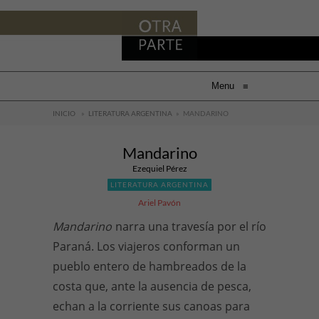
Menu
≡
INICIO
»
LITERATURA ARGENTINA
»
MANDARINO
Mandarino
Ezequiel Pérez
LITERATURA ARGENTINA
Ariel Pavón
Mandarino
narra una travesía por el río
Paraná. Los viajeros conforman un
pueblo entero de hambreados de la
costa que, ante la ausencia de pesca,
echan a la corriente sus canoas para