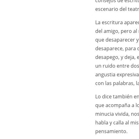
consejos de escrito
escenario del teat
La escritura apare
del amigo, pero al 
que desaparecer y
desaparece, para d
desapego, y deja, e
un ruido entre dos
angustia expresivas
con las palabras, 
Lo dice también en
que acompaña a lo
minucia vivida, no
habla y calla al m
pensamiento.