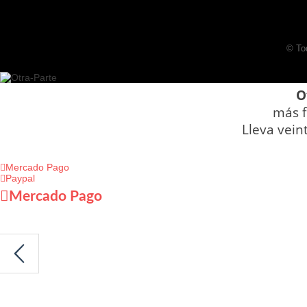
© To
O
más f
Lleva vein
Mercado Pago
Paypal
Mercado Pago