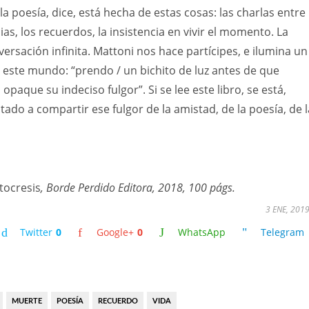
 la poesía, dice, está hecha de estas cosas: las charlas entre
as, los recuerdos, la insistencia en vivir el momento. La
versación infinita. Mattoni nos hace partícipes, e ilumina un
 este mundo: “prendo / un bichito de luz antes de que
 opaque su indeciso fulgor”. Si se lee este libro, se está,
tado a compartir ese fulgor de la amistad, de la poesía, de l
tocresis
, Borde Perdido Editora, 2018, 100 págs.
3 ENE, 201
Twitter
0
Google+
0
WhatsApp
Telegram
MUERTE
POESÍA
RECUERDO
VIDA