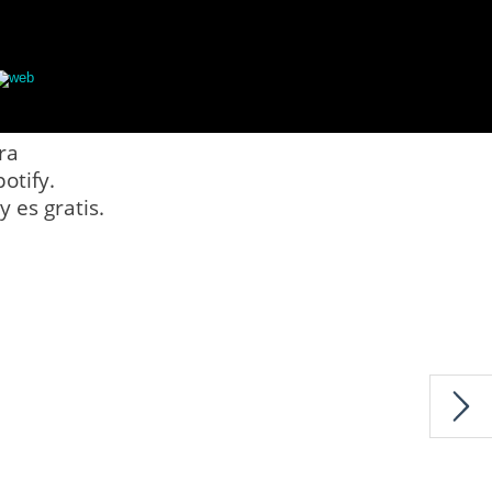
web
ra
otify.
 es gratis.