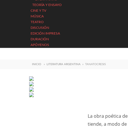
TEORÍA Y ENSAYO
CINE Y TV
MÚSICA
TEATRO
DISCUSIÓN
EDICIÓN IMPRESA
DURACIÓN
APÓYENOS
INICIO
»
LITERATURA ARGENTINA
»
TANATOCRESIS
La obra poética de
tiende, a modo de i