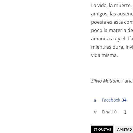
La vida, la muerte,
amigos, las ausenci
poesía es esta con
poco la materia de
amanezca / y el día
mientras dura, invi
vida misma.
Silvio Mattoni,
Tana
Facebook
34
Email
0
ETIQUETAS
AMISTAD