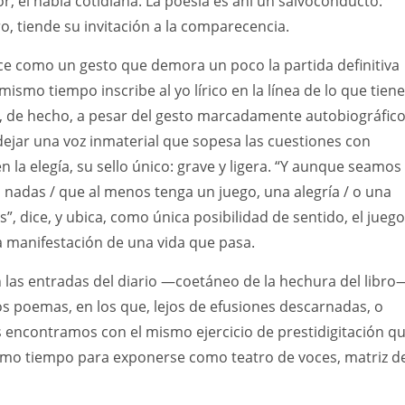
r, el habla cotidiana. La poesía es ahí un salvoconducto:
ro, tiende su invitación a la comparecencia.
ce como un gesto que demora un poco la partida definitiva
mismo tiempo inscribe al yo lírico en la línea de lo que tiene
, de hecho, a pesar del gesto marcadamente autobiográfico
ejar una voz inmaterial que sopesa las cuestiones con
n la elegía, su sello único: grave y ligera. “Y aunque seamos
 nadas / que al menos tenga un juego, una alegría / o una
”, dice, y ubica, como única posibilidad de sentido, el juego
la manifestación de una vida que pasa.
 las entradas del diario —coetáneo de la hechura del libro
s poemas, en los que, lejos de efusiones descarnadas, o
s encontramos con el mismo ejercicio de prestidigitación q
ismo tiempo para exponerse como teatro de voces, matriz d