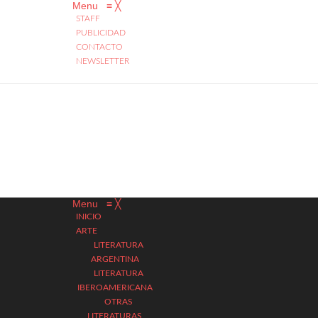
Menu
≡
╳
STAFF
PUBLICIDAD
CONTACTO
NEWSLETTER
Menu
≡
╳
INICIO
ARTE
LITERATURA
ARGENTINA
LITERATURA
IBEROAMERICANA
OTRAS
LITERATURAS