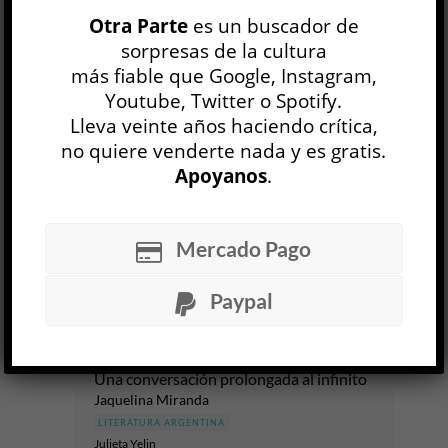
NARRATIVA
RELATOS
RODOLFO WALSH
Otra Parte
es un buscador de
sorpresas de la cultura
más fiable que Google, Instagram,
Diario de familia
Gabriela Bejerman
Youtube, Twitter o Spotify.
Lleva veinte años haciendo crítica,
LITERATURA ARGENTINA
Anahí Mallol
no quiere venderte nada y es gratis.
6 AGO
Apoyanos
.
Las escrituras del yo han ido en los últimos años
hasta el borde: bordes del psiquismo, bordes de
Mercado Pago
los cuerpos, ahí donde la palabra pudor suena
como...
Paypal
LEER MÁS
Una conversación prolongada al infinito
Jaquelina Miranda
LITERATURA ARGENTINA
Julieta Yelin