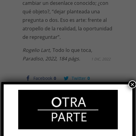
cambiar un desenlace conocido; ¿con
qué objeto?, “dejar planteada una
pregunta o dos. Eso es arte: frente al
atropello de la realidad, la oportunidad
de repreguntar”.
Rogelio Lart,
Todo lo que toca
,
Paradiso, 2022, 184 págs.
1 DIC, 2022
Facebook
0
Twitter
0
×
Google+
0
Email
0
Telegram
WhatsApp
ETIQUETAS
ARGENTINA
ARGENTINO
CUENTOS
ESA MUJER
LITERATURA