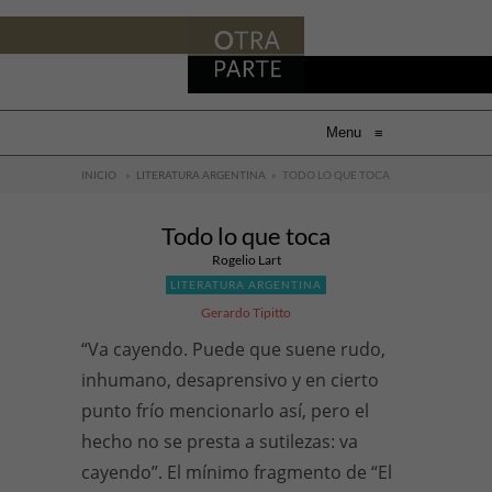
Menu
≡
INICIO
»
LITERATURA ARGENTINA
»
TODO LO QUE TOCA
Todo lo que toca
Rogelio Lart
LITERATURA ARGENTINA
Gerardo Tipitto
“Va cayendo. Puede que suene rudo,
inhumano, desaprensivo y en cierto
punto frío mencionarlo así, pero el
hecho no se presta a sutilezas: va
cayendo”. El mínimo fragmento de “El