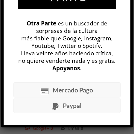
vencedores, pero también las mentiras
con que se engañan a sí mismos los
vencidos”. Y la memoria, como la
Otra Parte
es un buscador de
Historia, no es lineal; es una
sorpresas de la cultura
más fiable que Google, Instagram,
construcción cambiante, una versión
Youtube, Twitter o Spotify.
que adaptamos a aquello en lo que nos
Lleva veinte años haciendo crítica,
vamos convirtiendo.
no quiere venderte nada y es gratis.
Apoyanos
.
Julian Barnes
,
Elizabeth Finch
,
traducción de Inga Pellisa, Anagrama,
Mercado Pago
2023, 200 págs.
17 AGO, 2023
Paypal
Facebook
0
Twitter
0
Google+
0
Email
0