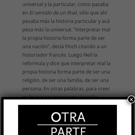
universal y la particular, como pasaba
en
El sentido de un final
, sólo que ahí
pesaba más la historia particular y acá
pesa más la universal. “Interpretar mal
la propia historia forma parte de ser
una nación”, decía Finch citando a un
historiador francés. Luego Neil la
reformula y dice que interpretar mal la
propia historia forma parte de ser una
religión, de ser una familia, de ser una
persona. En otras palabras, para creer
en lo que nos representa (nación,
×
religión, familia, persona) debemos
engañarnos a nosotros mismos. Ya lo
dijo Tony en
El sentido de un final
: “La
Historia son las mentiras de los