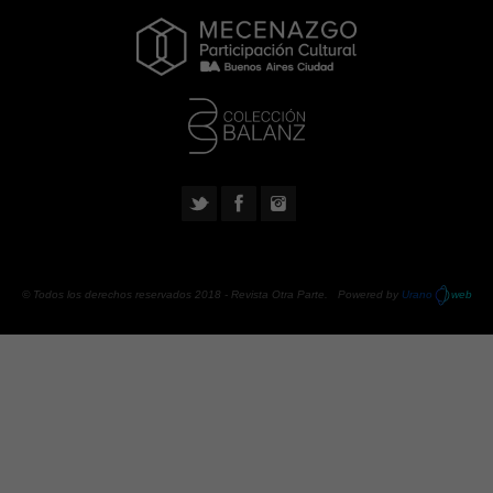
© Todos los derechos reservados 2018 -
Revista Otra Parte
. Powered by
Urano
web