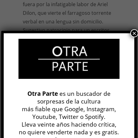
fuera por la infatigable labor de Ariel
Dilon, que vierte el farragoso torrente
verbal en una lengua sin domicilio.
Sugestivo patrocinio para un escritor
×
que prefirió no reclamar herencia
alguna.
Stephen Dixon,
Gould. Una novela en
dos novelas
, traducción de Ariel Dilon,
Eterna Cadencia, 2022, 296 págs.
3 NOV, 2022
Otra Parte
es un buscador de
sorpresas de la cultura
más fiable que Google, Instagram,
Facebook
0
Twitter
0
Youtube, Twitter o Spotify.
Lleva veinte años haciendo crítica,
Google+
0
Email
0
no quiere venderte nada y es gratis.
Telegram
WhatsApp