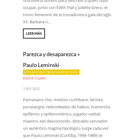
una buena síntesis para describir a quien supo
ocupar, junto con Edith Piaf y Juliette Greco, el
trono femenino de la trovadoresca gala del siglo
XX. Barbara n...
LEER MÁS
Parezca y desaparezca »
Paulo Leminski
LITERATURA IBEROAMERICANA
Raúl A. Cuello
1 SEP, 2022
Parnasiano chic, mestizo curitibano, letrista
purasangre, redondeador de haikus, humorista
epifánico y epifenoménico, jugador verbal,
maestro zen desconocido, distraído vencedor:
un auténtico magma tipológico surge cada vez
que Paulo Leminski (Curitiba, 1944-1989) se