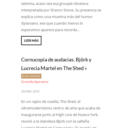
setenta, acaso sea esa groupie obsesiva
interpretada por Sharon Stone. Su presencia se
explica como una muestra más del humor
dylaniano, ese que cuando menos lo
esperamos aparece para recorda...
LEER MÁS
Cornucopia de audacias. Björk y
Lucrecia Martel en The Shed »
DISCUSIÓN
Graciela Speranza
30 MAY, 2019
En un rapto de osadía, The Shed, el
ultramodernísimo centro de arte que acaba de
inaugurarse junto al High Line de Nueva York,
reunió a la islandesa Björk con la salteña
Lucrecia Martel en Cornucopia, “la puesta en