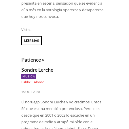
presenta en escena, sensación que se evidencia
aún más en la antología Aparezca y desaparezca
que hoy nos convoca.
Vista...
LEER MÁS
Patience »
Sondre Lerche
MÚSICA
Pablo S. Alonso
15 OCT, 2020
El noruego Sondre Lerche y yo crecimos juntos.
Sé que es una mención pretenciosa. Pero lo es
desde que en 2001 o 2002 lo escuché en un
programa de radio y atrapó mi oído con el
primer tema de su álbum debut, Faces Down.