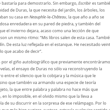
o
bastaría para demostrarlo. Sin embargo,
Escribir
es tambi
imidad de Duras, la que necesita del jardín, los árboles, los
aban su casa en
Neauphle
-le-
Château
, la que año a año se
ndosa enredadera en su pared de piedra, y también del
ue el invierno dejara, acaso como una lección de que
 son un mismo ritmo: “Mis libros salen de esta casa. Tambi
rdín. De esta luz reflejada en el estanque. He necesitado vein
 lo que acabo de decir”.
por el giño autobiográfico que previamente encontráram
ovelas, el ensayo de Duras no sólo va reconstruyendo la
o entre el silencio que lo cobijara y la música que le
 sino que también va armando una especie de teoría
jeto, la que entre palabra y palabra no hace más que
, en lo imposible, en el olvido mismo que la lleva a
la de su discurrir en la sorpresa de ese relámpago. Por lo