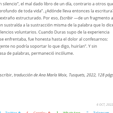
in silencio”, el mal dado libro de un día, contrario a otros qu
profundo de toda vida”. ¿Adónde lleva entonces la escritura
 extraño estructurado. Por eso,
Escribir
—de un fragmento 
n sustraída a la sustracción misma de la palabra que lo dic
lencios voluntarios. Cuando Duras supo de la experiencia
se enfrentaba, fue honesta hasta el dolor al confesarnos:
nte no podría soportar lo que digo, huirían”. Y sin
asa de palabras, permaneció incólume.
Escribir,
traducción de Ana María Moix,
Tusquets, 2022, 128 págs
6 OCT, 202
Twitter
0
Google+
0
WhatsApp
Telegram