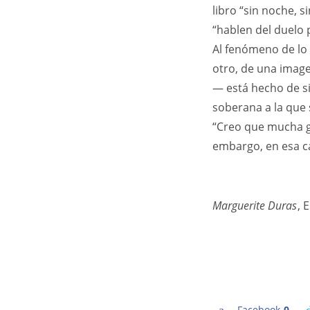
libro “sin noche, s
“hablen del duelo 
Al fenómeno de lo
otro, de una image
— está hecho de si
soberana a la que 
“Creo que mucha ge
embargo, en esa c
Marguerite Duras
, 
Facebook
0