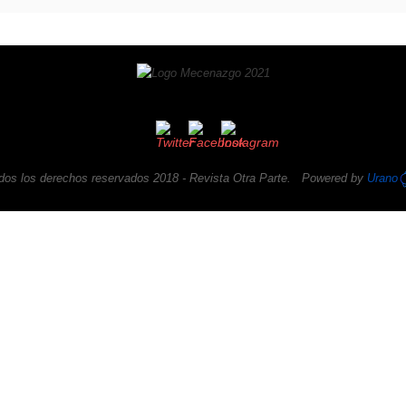
dos los derechos reservados 2018 -
Revista Otra Parte
. Powered by
Urano
Otra Parte
es un buscador de sorpresas de la cultur
 fiable que Google, Instagram, Youtube, Twitter o Spot
inte años haciendo crítica, no quiere venderte nada y e
Apoyanos
.