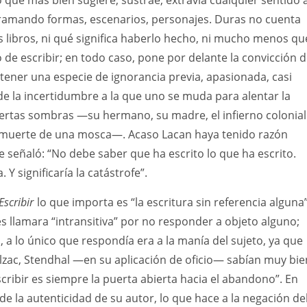
o que más bien sugiere, sustrae, extravía cualquier sentido a
ramando formas, escenarios, personajes. Duras no cuenta
 libros, ni qué significa haberlo hecho, ni mucho menos qu
o de escribir; en todo caso, pone por delante la convicción 
stener una especie de ignorancia previa, apasionada, casi
 de la incertidumbre a la que uno se muda para alentar la
ertas sombras —su hermano, su madre, el infierno colonial
la muerte de una mosca—. Acaso Lacan haya tenido razón
 señaló: “No debe saber que ha escrito lo que ha escrito.
 Y significaría la catástrofe”.
Escribir
lo que importa es “la escritura sin referencia alguna”
s llamara “intransitiva” por no responder a objeto alguno;
 a lo único que respondía era a la manía del sujeto, ya que
lzac, Stendhal —en su aplicación de oficio— sabían muy bie
scribir es siempre la puerta abierta hacia el abandono”. En
e la autenticidad de su autor, lo que hace a la negación de