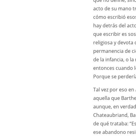
que no define, sin
acto de su mano t
cómo escribió esos
hay detrás del act
que escribir es so
religiosa y devota
permanencia de ci
de la infancia, o 
entonces cuando le
Porque se perdería.
Tal vez por eso en
aquella que Barthe
aunque, en verdad,
Chateaubriand, Ba
de qué trataba: “E
ese abandono resid