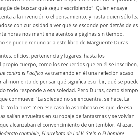
angüe de buscar qué seguir escribiendo”. Quien ensaye
tenta a la invención o el pensamiento, y hasta quien sólo le
ndose con curiosidad a ver qué se esconde por detrás de e
nte horas nos mantiene atentos a páginas sin tiempo,
o se puede renunciar a este libro de Marguerite Duras.
tes, oficios, pertenencia y lugares, hasta los
 propio cuerpo, como los recuerdos que en él se inscriben,
ue contra el Pacífico
va tramando en él una reflexión acaso
 al momento de pensar qué significa escribir, qué se pued
ndo todo responde a esa soledad. Pero Duras, como siempr
que conmueve: “La soledad no se encuentra, se hace. La
la. Yo la hice”. Y en ese caso lo asombroso es que, de esa
ras salían envueltas en su ropaje de fantasmas y se volvían
 que alcanzaban el convencimiento de un temblor. Al azar,
oderato cantabile
,
El arrebato de Lol V. Stein
o
El hombre