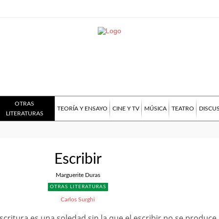
OTRAS
TEORÍA Y ENSAYO
CINE Y TV
MÚSICA
TEATRO
DISCU
LITERATURAS
Escribir
Marguerite Duras
OTRAS LITERATURAS
Carlos Surghi
scritura es una soledad sin la que el escribir no se produce,