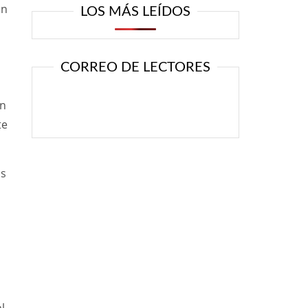
én
LOS MÁS LEÍDOS
CORREO DE LECTORES
én
te
os