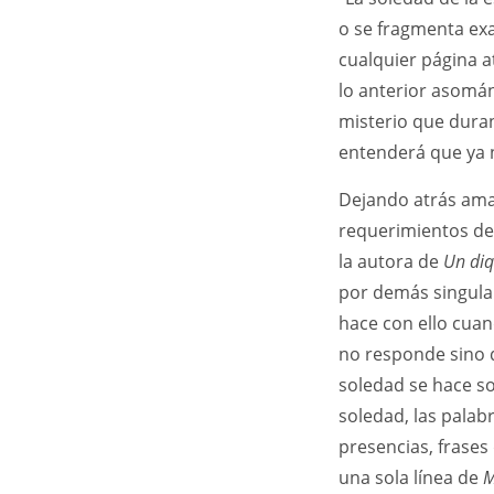
o se fragmenta ex
cualquier página a
lo anterior asomá
misterio que dura
entenderá que ya n
Dejando atrás aman
requerimientos del
la autora de
Un diq
por demás singular
hace con ello cua
no responde sino 
soledad se hace so
soledad, las palab
presencias, frases
una sola línea de
M