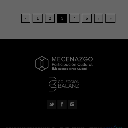
‹
1
2
3
4
5
›
»
© Todos los derechos reservados 2018 -
Revista Otra Parte
. Powered by
Urano
web