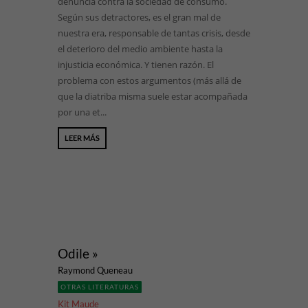
denuncia contra la sociedad de consumo.
Según sus detractores, es el gran mal de
nuestra era, responsable de tantas crisis, desde
el deterioro del medio ambiente hasta la
injusticia económica. Y tienen razón. El
problema con estos argumentos (más allá de
que la diatriba misma suele estar acompañada
por una et...
LEER MÁS
Odile »
Raymond Queneau
OTRAS LITERATURAS
Kit Maude