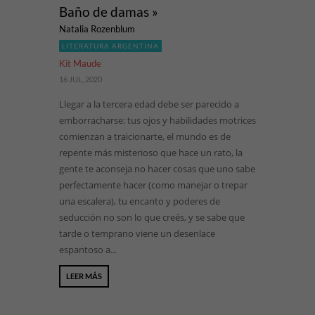
Baño de damas »
Natalia Rozenblum
LITERATURA ARGENTINA
Kit Maude
16 JUL, 2020
Llegar a la tercera edad debe ser parecido a
emborracharse: tus ojos y habilidades motrices
comienzan a traicionarte, el mundo es de
repente más misterioso que hace un rato, la
gente te aconseja no hacer cosas que uno sabe
perfectamente hacer (como manejar o trepar
una escalera), tu encanto y poderes de
seducción no son lo que creés, y se sabe que
tarde o temprano viene un desenlace
espantoso a...
LEER MÁS