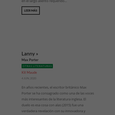
en el largo aliento requerido...
LEER MÁS
Lanny »
Max Porter
OTRAS LITERATURAS
Kit Maude
4 JUN, 2020
En años recientes, el escritor británico Max
Porter se ha consagrado como una de las voces
más interesantes de la literatura inglesa. El
duelo es esa cosa con alas (2015) fue una
verdadera revelación con su innovadora y