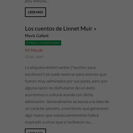
Jesu Antuña...
LEER MÁS
Los cuentos de Linnet Muir »
Mavis Gallant
OTRAS LITERATURAS
Kit Maude
12 DIC, 2019
La etiqueta writer’s writer (“escritor para
escritores”) se suele reservar para autores que
fueron muy admirados por sus pares, pero por
alguna razón no disfrutaron de un éxito
económico o cultural acorde con dicha
admiración. Generalmente se asocia a la idea de
un carácter pionero, a escritores que generaron
algo nuevo que subsecuentemente habrá
inspirado a otros que sí recibieron su...