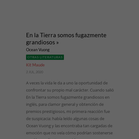
En la Tierra somos fugazmente
grandiosos »
Ocean Vuong
OTRAS LITERATURAS
Kit Maude
2 JUL, 2020
A veces la vida le da a uno la oportunidad de
confrontar su propio mal carácter. Cuando salió
En la Tierra somos fugazmente grandiosos en
inglés, para clamor general y obtención de
premios prestigiosos, mi primera reacción fue
de suspicacia: había leído algunas cosas de
Ocean Vuong y las encontraba tan cargadas de
emoción que no veía cómo podrían sostenerse