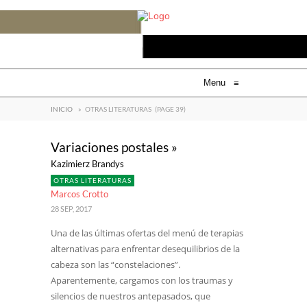
Menu
≡
INICIO
»
OTRAS LITERATURAS
(PAGE 39)
Variaciones postales »
Kazimierz Brandys
OTRAS LITERATURAS
Marcos Crotto
28 SEP, 2017
Una de las últimas ofertas del menú de terapias
alternativas para enfrentar desequilibrios de la
cabeza son las “constelaciones”.
Aparentemente, cargamos con los traumas y
silencios de nuestros antepasados, que