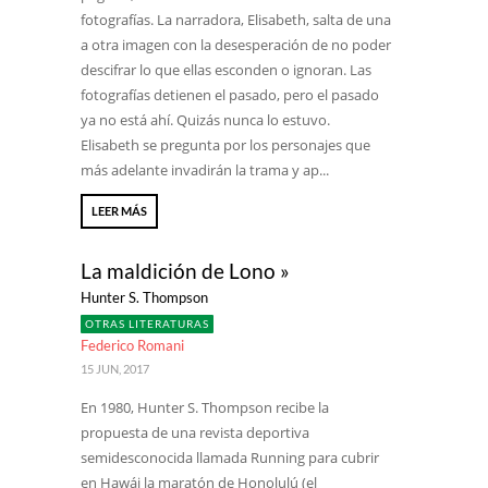
fotografías. La narradora, Elisabeth, salta de una
a otra imagen con la desesperación de no poder
descifrar lo que ellas esconden o ignoran. Las
fotografías detienen el pasado, pero el pasado
ya no está ahí. Quizás nunca lo estuvo.
Elisabeth se pregunta por los personajes que
más adelante invadirán la trama y ap...
LEER MÁS
La maldición de Lono »
Hunter S. Thompson
OTRAS LITERATURAS
Federico Romani
15 JUN, 2017
En 1980, Hunter S. Thompson recibe la
propuesta de una revista deportiva
semidesconocida llamada Running para cubrir
en Hawái la maratón de Honolulú (el