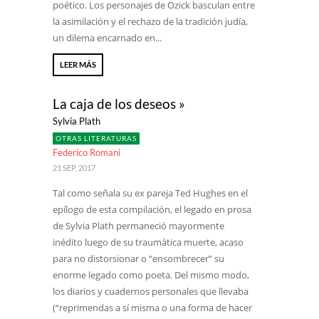
poético. Los personajes de Ozick basculan entre
la asimilación y el rechazo de la tradición judía,
un dilema encarnado en...
LEER MÁS
La caja de los deseos »
Sylvia Plath
OTRAS LITERATURAS
Federico Romani
21 SEP, 2017
Tal como señala su ex pareja Ted Hughes en el
epílogo de esta compilación, el legado en prosa
de Sylvia Plath permaneció mayormente
inédito luego de su traumática muerte, acaso
para no distorsionar o “ensombrecer” su
enorme legado como poeta. Del mismo modo,
los diarios y cuadernos personales que llevaba
(“reprimendas a sí misma o una forma de hacer