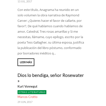
13 JUL, 2017
Con este título, Anagrama ha reunido en un
solo volumen la obra narrativa de Raymond
Carver: ¿Quieres hacer el favor de callarte, por
favor?, De qué hablamos cuando hablamos de
amor, Catedral, Tres rosas amarillas y Si me
necesitas, llámame, cuyo epílogo, escrito por la
poeta Tess Gallagher, su última esposa, justifica
la publicación del libro póstumo, conformado
por borradores inéditos q...
LEER MÁS
Dios lo bendiga, señor Rosewater
»
Kurt Vonnegut
OTRAS LITERATURAS
Marcos Crotto
29 JUN, 2017