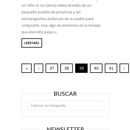
un niño (o no tanto) relata el tedio de un
pequeño pueblo de provincia y las
extravagantes andanzas de su padre para
conjurarlo. Hay algo de exotismo en la mirada
que ese niño posa s...
LEER MÁS
«
‹
37
38
39
40
41
›
BUSCAR
NEWSLETTER