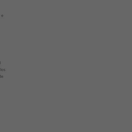
 e
s
l
 los
de