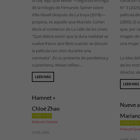
Si hay algo que Weser —segunda entrega
Variación 
de la trilogía de Fernando Spiner sobre
N° 3 (2025)
Villa Gesell después de La boya (2018)—
película d
propicia, es aquello que Marcelo Cohen
(2005). El
decía al comienzo de La calle de los cines:
que, por r
“Qué delicia sentir que la dura realidad se
imagen de 
vuelve fresco aire libre cuando se discute
una mujer 
la película con otro durante una
caminata”. En su presente de pandemia y
La idea de
cuarentena, Weser reflexi...
de los moti
director al
LEER MÁS
LEER MÁS
Hamnet »
Nueve a
Chloé Zhao
Mariano
CINE Y TV
Antonio Gómez
CINE Y TV
Manuel Qua
5 FEB, 2026
5 FEB, 2026