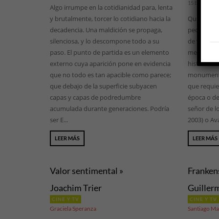
15 ENE, 2026
Algo irrumpe en la cotidianidad para, lenta
y brutalmente, torcer lo cotidiano hacia la
Quizás por
decadencia. Una maldición se propaga,
pequeña qu
silenciosa, y lo descompone todo a su
de volunta
paso. El punto de partida es un elemento
menudo alg
externo cuya aparición pone en evidencia
historia de
que no todo es tan apacible como parece;
monumental
que debajo de la superficie subyacen
que requie
capas y capas de podredumbre
época o de
acumulada durante generaciones. Podría
señor de lo
ser E...
2003) o Av
LEER MÁS
LEER MÁS
Valor sentimental »
Franken
Joachim Trier
Guiller
CINE Y TV
CINE Y TV
Graciela Speranza
Santiago Ma