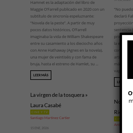
Hamnet es la adaptación del libro de
Maggie O’Farrell publicado en 2020 con un
“No puedo 
subtítulo de sincronía espeluznante:
declaró Fab
“Novela de la peste”. A partir de muy
proyección
pocos datos históricos, O’Farrell
sentencia 
imaginaba la vida de William Shakespeare
principio, 
entre su casamiento a los dieciocho años
la extraord
con Anne Hathaway (Agnes en la novela),
convertirn
una mujer de veintiséis y con fama de
artística 
bruja, hasta el estreno de Hamlet, su ...
más allá de
vaga y sabi
LEER MÁS
LEER MÁS
O
La virgen de la tosquera »
m
Nouvell
Laura Casabé
Richard 
CINE Y TV
Santiago Martínez Cartier
CINE Y TV
Antonio Gó
15 ENE, 2026