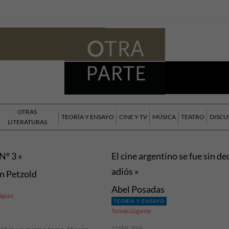
OTRAS
TEORÍA Y ENSAYO
CINE Y TV
MÚSICA
TEATRO
DISCU
LITERATURAS
N° 3 »
El cine argentino se fue sin de
adiós »
an Petzold
Abel Posadas
íguez
TEORÍA Y ENSAYO
Tomás Gigante
12 FEB, 2026