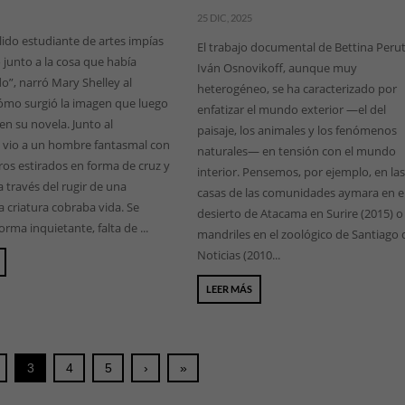
25 DIC, 2025
álido estudiante de artes impías
El trabajo documental de Bettina Perut
o junto a la cosa que había
Iván Osnovikoff, aunque muy
”, narró Mary Shelley al
heterogéneo, se ha caracterizado por
ómo surgió la imagen que luego
enfatizar el mundo exterior —el del
en su novela. Junto al
paisaje, los animales y los fenómenos
 vio a un hombre fantasmal con
naturales— en tensión con el mundo
os estirados en forma de cruz y
interior. Pensemos, por ejemplo, en la
a través del rugir de una
casas de las comunidades aymara en e
a criatura cobraba vida. Se
desierto de Atacama en Surire (2015) o
rma inquietante, falta de ...
mandriles en el zoológico de Santiago 
Noticias (2010...
LEER MÁS
3
4
5
›
»