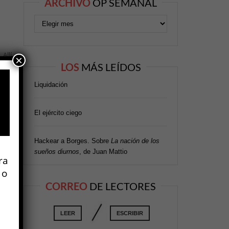
ARCHIVO
OP SEMANAL
 Allí
×
LOS
MÁS LEÍDOS
inos
Liquidación
s
ro,
El ejército ciego
Hackear a Borges. Sobre
La nación de los
sueños diurnos
, de Juan Mattio
ra
 o
CORREO
DE LECTORES
LEER
ESCRIBIR