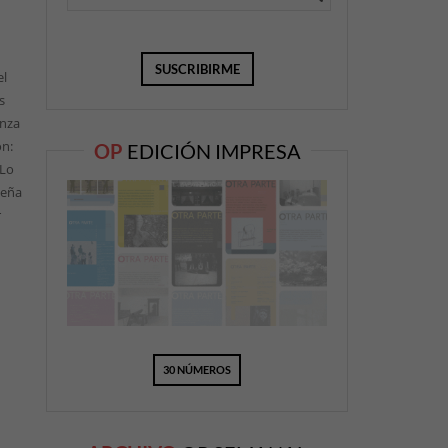
el
s
anza
ón:
OP
EDICIÓN IMPRESA
 Lo
Peña
r
30 NÚMEROS