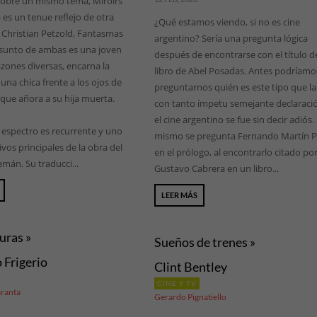
sobre un mismo tema, Miroirs
 es un tenue reflejo de otra
¿Qué estamos viendo, si no es cine
e Christian Petzold, Fantasmas
argentino? Sería una pregunta lógica
 asunto de ambas es una joven
después de encontrarse con el título d
azones diversas, encarna la
libro de Abel Posadas. Antes podríamo
una chica frente a los ojos de
preguntarnos quién es este tipo que l
que añora a su hija muerta.
con tanto ímpetu semejante declaraci
el cine argentino se fue sin decir adiós.
l espectro es recurrente y uno
mismo se pregunta Fernando Martín 
vos principales de la obra del
en el prólogo, al encontrarlo citado po
emán. Su traducci...
Gustavo Cabrera en un libro...
LEER MÁS
uras »
Sueños de trenes »
 Frigerio
Clint Bentley
CINE Y TV
ranta
Gerardo Pignatiello