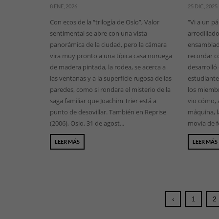
8 ENE, 2026
25 DIC, 2025
Con ecos de la “trilogía de Oslo”, Valor
“Vi a un p
sentimental se abre con una vista
arrodillad
panorámica de la ciudad, pero la cámara
ensamblado
vira muy pronto a una típica casa noruega
recordar c
de madera pintada, la rodea, se acerca a
desarrolló 
las ventanas y a la superficie rugosa de las
estudiante
paredes, como si rondara el misterio de la
los miembr
saga familiar que Joachim Trier está a
vio cómo, 
punto de desovillar. También en Reprise
máquina, l
(2006), Oslo, 31 de agost...
movía de fo
LEER MÁS
LEER MÁS
‹
1
2