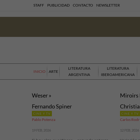
STAFF
PUBLICIDAD
CONTACTO
NEWSLETTER
LITERATURA
LITERATURA
INICIO
ARTE
ARGENTINA
IBEROAMERICANA
Weser »
Miroirs 
Fernando Spiner
Christi
CINE Y TV
CINE Y TV
Pablo Potenza
Carlos Rodr
19 FEB, 2026
12 FEB, 2026