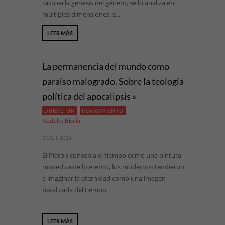
rastrea la génesis del género, se lo analiza en
múltiples dimensiones, s...
LEER MÁS
La permanencia del mundo como
paraíso malogrado. Sobre la teología
política del apocalipsis »
DURACIÓN
PENSAMIENTO
Rodolfo Biscia
1 OCT, 2015
Si Platón concebía el tiempo como una pintura
movediza de lo eterno, los modernos tendieron
a imaginar la eternidad como una imagen
paralizada del tiempo.
LEER MÁS