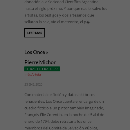
donación a la Sociedad Científica Argentina
hasta el siglo próximo. Y aunque nadie, salvo los
artistas, los testigos y dos artesanos que
sellaron la caja, vio el meteorito, el p�...
LEER MÁS
Los Once »
Pierre Michon
OTRAS LITERATURAS
Inés Arteta
23 ENE, 2020
Con material de ficción y datos históricos
fehacientes, Los Once cuenta el encargo de un
cuadro ficticio a un pintor también imaginado,
François-Élie Corentin, en la noche del 5 al 6 de
enero de 1794: debe retratar a los once
miembros del Comité de Salvación Pública,