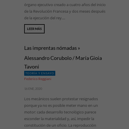
órgano ejecutivo creado a cuatro años del inicio
de la Revolución Francesa y dos meses después
de la ejecución del rey....
LEER MÁS
Las imprentas nómadas »
Alessandro Corubolo / María Gioia
Tavoni
TEORÍA Y ENSAYO
Federico Reggiani
16 ENE, 2020
Los mecánicos suelen protestar resignados
porque ya no es posible meter mano en un
motor: cada desarrollo tecnológico parece
esconder la materialidad y, así, impedir la
constitución de un oficio. La reproducción