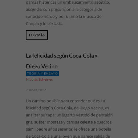
damas histéricas un embaucamiento ascético,
ascendió con presunción a la categoría de
conocido héroe y por último la música de
Chopin y los éxtasi...
LEER MÁS
La felicidad según Coca-Cola »
Diego Vecino
TEORÍA Y ENSAYO
Nicolás Scheines
23 MAY, 2019
Un camino posible para entender qué es La
felicidad según Coca-Cola, de Diego Vecino, es
analizar su tapa: un lagarto vestido de pantalón
gris, suéter mostaza y camisa celeste a cuadros
(símil padre años sesenta) le ofrece una botella
de Coca-Cola a una joven que parece salida de