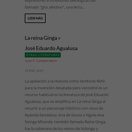
expresiones e inflexiones ideológicas del
llamado “giro afectivo”, una lectu...
LEER MÁS
La reina Ginga »
José Eduardo Agualusa
OTRAS LITERATURAS
Juan F. Comperatore
31 ENE, 2019
La apelación a la Historia como territorio fértil
para la invención desatada pero verosímil es un
recurso habitual en la literatura de José Eduardo
Agualusa, que se amplifica en La reina Ginga al
recurrir a un personaje histórico con visos de
leyenda fantástica. Ana de Sousa o Ngola Ana
Nzinga Mbande, también llamada Reina Ginga,
fue la soberana de los reinos de Ndongo y