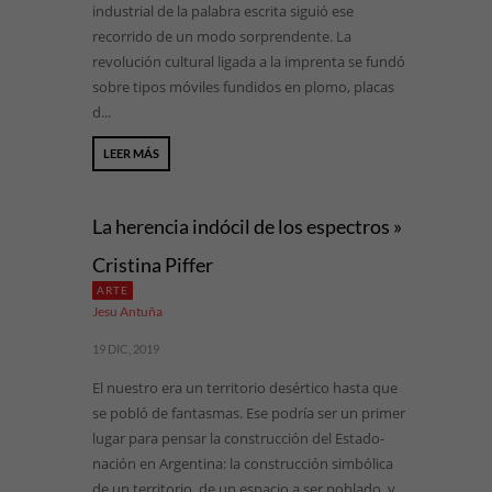
industrial de la palabra escrita siguió ese
recorrido de un modo sorprendente. La
revolución cultural ligada a la imprenta se fundó
sobre tipos móviles fundidos en plomo, placas
d...
LEER MÁS
La herencia indócil de los espectros »
Cristina Piffer
ARTE
Jesu Antuña
19 DIC, 2019
El nuestro era un territorio desértico hasta que
se pobló de fantasmas. Ese podría ser un primer
lugar para pensar la construcción del Estado-
nación en Argentina: la construcción simbólica
de un territorio, de un espacio a ser poblado, y