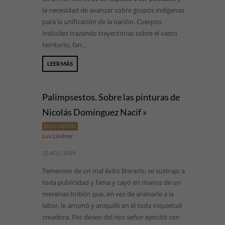
la necesidad de avanzar sobre grupos indígenas
para la unificación de la nación. Cuerpos
indóciles trazando trayectorias sobre el vasto
territorio, fan...
LEER MÁS
Palimpsestos. Sobre las pinturas de
Nicolás Domínguez Nacif »
DISCUSIÓN
Lux Lindner
22 AGO, 2019
Temeroso de un mal éxito literario, se sustrajo a
toda publicidad y fama y cayó en manos de un
mecenas bribón que, en vez de animarle a la
labor, le arruinó y aniquiló en él toda inquietud
creadora. Por deseo del rico señor ejercitó con