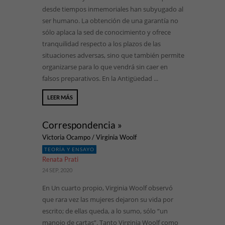
desde tiempos inmemoriales han subyugado al
ser humano. La obtención de una garantía no
sólo aplaca la sed de conocimiento y ofrece
tranquilidad respecto a los plazos de las
situaciones adversas, sino que también permite
organizarse para lo que vendrá sin caer en
falsos preparativos. En la Antigüedad ...
LEER MÁS
Correspondencia »
Victoria Ocampo / Virginia Woolf
TEORÍA Y ENSAYO
Renata Prati
24 SEP, 2020
En Un cuarto propio, Virginia Woolf observó
que rara vez las mujeres dejaron su vida por
escrito; de ellas queda, a lo sumo, sólo “un
manojo de cartas”. Tanto Virginia Woolf como