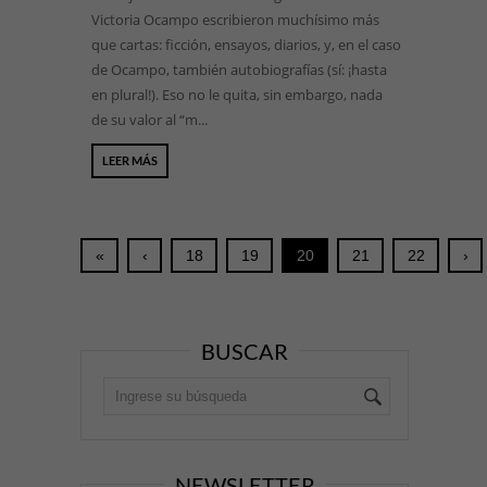
Victoria Ocampo escribieron muchísimo más
que cartas: ficción, ensayos, diarios, y, en el caso
de Ocampo, también autobiografías (sí: ¡hasta
en plural!). Eso no le quita, sin embargo, nada
de su valor al “m...
LEER MÁS
«
‹
18
19
20
21
22
›
BUSCAR
NEWSLETTER