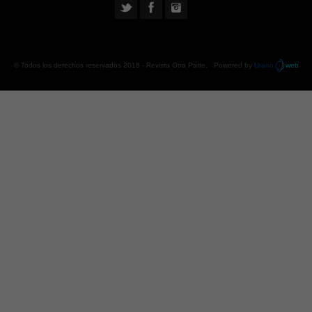
© Todos los derechos reservados 2018 -
Revista Otra Parte
. Powered by
Urano
web