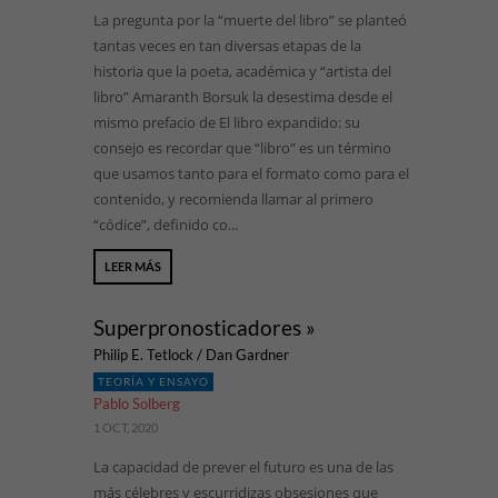
La pregunta por la “muerte del libro” se planteó
tantas veces en tan diversas etapas de la
historia que la poeta, académica y “artista del
libro” Amaranth Borsuk la desestima desde el
mismo prefacio de El libro expandido: su
consejo es recordar que “libro” es un término
que usamos tanto para el formato como para el
contenido, y recomienda llamar al primero
“códice”, definido co...
LEER MÁS
Superpronosticadores »
Philip E. Tetlock / Dan Gardner
TEORÍA Y ENSAYO
Pablo Solberg
1 OCT, 2020
La capacidad de prever el futuro es una de las
más célebres y escurridizas obsesiones que