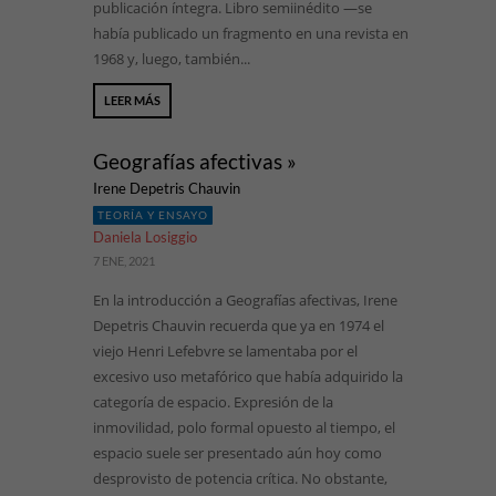
publicación íntegra. Libro semiinédito —se
había publicado un fragmento en una revista en
1968 y, luego, también...
LEER MÁS
Geografías afectivas »
Irene Depetris Chauvin
TEORÍA Y ENSAYO
Daniela Losiggio
7 ENE, 2021
En la introducción a Geografías afectivas, Irene
Depetris Chauvin recuerda que ya en 1974 el
viejo Henri Lefebvre se lamentaba por el
excesivo uso metafórico que había adquirido la
categoría de espacio. Expresión de la
inmovilidad, polo formal opuesto al tiempo, el
espacio suele ser presentado aún hoy como
desprovisto de potencia crítica. No obstante,