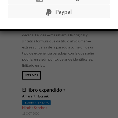
María Stegmayer
5 NOV, 2020
Paypal
Una idea poderosa recorre las páginas que
Lauren Berlant —crítica cultural, feminista y
lectora sutil— publicó en inglés hace ya casi una
década. La idea —me refiero a la original y
sintética fórmula que da título al volumen—
extrae su fuerza de la paradoja o, mejor, de un
tipo de experiencia paradojal con la que nadie
podría, en algún punto, dejar de identificarse.
Editado en la...
LEER MÁS
El libro expandido »
Amaranth Borsuk
TEORÍA Y ENSAYO
Nicolás Scheines
15 OCT, 2020