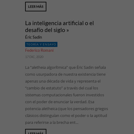
LEER MÁS
La inteligencia artificial o el
desafío del siglo »
Éric Sadin
TEORÍA Y ENSAYO
Federico Romani
17 DIC, 2020
La “aletheia algorítmica” que Éric Sadin señala
como usurpadora de nuestra existencia tiene
apenas una década de vida y representa el
“cambio de estatuto” a través del cual los
sistemas computacionales fueron investidos
con el poder de enunciar la verdad. Esa
potencia aletheica (que los pensadores griegos
clásicos distinguían como el poder o la aptitud
para referirse a la brecha ent...
LEER MÁS