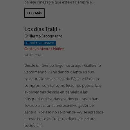
parece innegable que este es siempre e...
LEER MÁS
Los días Trakl »
Guillermo Saccomanno
TEORÍA Y ENSAYO
Gustavo Álvarez Núñez
24 DIC, 2020
Desde un tiempo largo hasta aquí, Guillermo
Saccomanno viene dando cuenta en sus
colaboraciones en el diario Página/12 de un
compromiso vital como lector de poesía. Las
experiencias de vida en paralelo a las
búsquedas de varias y varios poetas lo han
llevado a ser un fervoroso divulgador del
género. Por eso no sorprende —y se agradece
— este Los días Trakl, un diario de lectura
cocido a f...